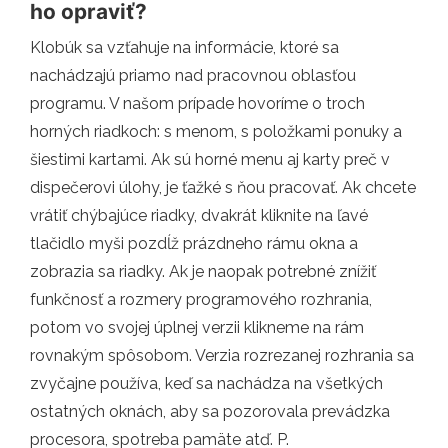
ho opraviť?
Klobúk sa vzťahuje na informácie, ktoré sa
nachádzajú priamo nad pracovnou oblasťou
programu. V našom prípade hovoríme o troch
horných riadkoch: s menom, s položkami ponuky a
šiestimi kartami. Ak sú horné menu aj karty preč v
dispečerovi úlohy, je ťažké s ňou pracovať. Ak chcete
vrátiť chýbajúce riadky, dvakrát kliknite na ľavé
tlačidlo myši pozdĺž prázdneho rámu okna a
zobrazia sa riadky. Ak je naopak potrebné znížiť
funkčnosť a rozmery programového rozhrania,
potom vo svojej úplnej verzii klikneme na rám
rovnakým spôsobom. Verzia rozrezanej rozhrania sa
zvyčajne používa, keď sa nachádza na všetkých
ostatných oknách, aby sa pozorovala prevádzka
procesora, spotreba pamäte atď. P.