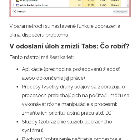
V parametroch sú nastavené funkcie zobrazenia
okna dispečeru problému
V odoslaní úloh zmizli Tabs: Čo robiť?
Tento nástroj má šesť kariet:
Aplikácie (prechod na požadovanú žiadosť
alebo dokončenie jej práce)
Procesy (všetky druhy údajov sa zobrazujú o
procesoch prebiehajúcich na počítači; môžu sa
vykonávať rôzne manipulácie s procesmi:
zmeňte ich prioritu, úplnú prácu atď. D.)
Služby (zobrazenie služieb operačného
systému)
Rýchlosť (zobrazenie načítania procesora a