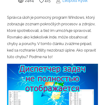
2484
415
Leopold Kyseľ
Správca úloh je pomocný program Windows, ktorý
zobrazuje zoznam pokročilých procesov a zdrojov,
ktoré spotrebovali, a tiež im umožňuje spravovať.
Rovnako ako kdekoľvek inde, môže obsahovať
chyby a poruchy. V tomto článku zvážime prípad,
keď sa rozhranie Utility nezobrazí úplne. Ako opraviť
túto chybu? Poďme na to!