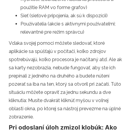
použitie RAM vo forme grafov)
Sieť (sieťové pripojenia, ak sú k dispozícii)
Používatelia (akcie s aktívnymi používateľmi;
relevantné pre režim správcu)
Vďaka svojej pomoci môžete sledovať, ktoré
aplikácie sa spúšťajú v počítači, koľko zdrojov
spotrebúvajú, koľko procesora je načítaný atď. Ale ak
sa karty nezobrazia, nebude fungovať, aby ste ich
prepínali z jedného na druhého a budete nútení
pozerať sa iba na ten, ktorý sa otvoril pri začatí. Túto
situáciu môžete opraviť za jednu sekundu a dve
kliknutia: Musíte dvakrát kliknúť myšou v voľnej
oblasti okna, po ktorej sa nástroj prevezme na úplné
zobrazenie.
Pri odoslaní úloh zmizol klobúk: Ako