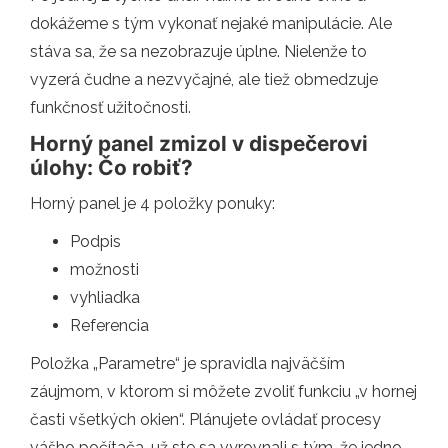
dokážeme s tým vykonať nejaké manipulácie. Ale
stáva sa, že sa nezobrazuje úplne. Nielenže to
vyzerá čudne a nezvyčajné, ale tiež obmedzuje
funkčnosť užitočnosti.
Horný panel zmizol v dispečerovi
úlohy: Čo robiť?
Horný panel je 4 položky ponuky:
Podpis
možnosti
vyhliadka
Referencia
Položka „Parametre“ je spravidla najväčším
záujmom, v ktorom si môžete zvoliť funkciu „v hornej
časti všetkých okien“. Plánujete ovládať procesy
vášho počítača, už ste sa vyrovnali s tým, že jedno