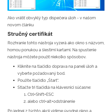
Ako vrátiť obvyklý typ dispečera úloh - v našom
novom článku
Stručný certifikát
Rozhranie tohto nástroja vyzerá ako okno s názvom,
hornou ponukou a šiestimi kartami. Na spustenie
nástroja môžete použiť niekoľko spôsobov.
Kliknite na tlačidlo doprava na paneli úloh a
vyberte požadovaný bod.
Použite tlačidlo „Štart“.
Stlačte tri tlačidlá na klávesnici súčasne:
Ctrl+Shift+ESC
alebo ctrl+alt+odstránenie
Po jednej z týchto akcií vidíme úvodné okno a