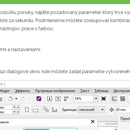
oložku ponuky, nájdite požadovaný parameter, ktorý trvá vý
o isté za sekundu. Podmienečne môžete zoskupovať kombináci
 nástrojov, práce s farbou.
rmi a nastaveniami:
azí dialógové okno, kde môžete zadať parametre vytvorenéh