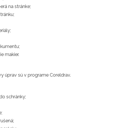
berá na stránke;
tránku;
iály;
okumentu;
ie makier.
vy úprav sú v programe Coreldrav.
do schránky;
e;
rušená;