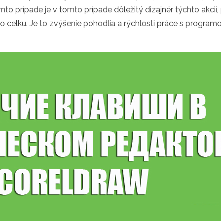
mto prípade je v tomto prípade dôležitý dizajnér týchto akcií
 celku. Je to zvýšenie pohodlia a rýchlosti práce s programom