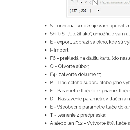
S - ochrana, umožňuje vám opraviť z
Shift+S- „Uložiť ako“, umožňuje vám u
E - export, zobrazí sa okno, kde sú v
I- import;
F6 - prekladá na ďalšiu kartu (do na
O - Otvorte súbor;
F4- zatvorte dokument;
P - Tlač celého súboru alebo jeho vyb
F - Parametre tlače bez priamej tlač
D - Nastavenie parametrov tlačenia 
E - Všeobecné parametre tlače dokum
T - tesnenie z predprieska;
A alebo len F12 - Vytvorte štýl tlač