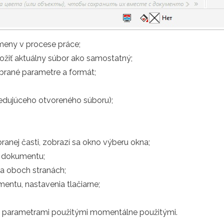
meny v procese práce;
ložiť aktuálny súbor ako samostatný;
ybrané parametre a formát;
sledujúceho otvoreného súboru);
ranej časti, zobrazí sa okno výberu okna;
e dokumentu;
na oboch stranách;
entu, nastavenia tlačiarne;
e s parametrami použitými momentálne použitými.