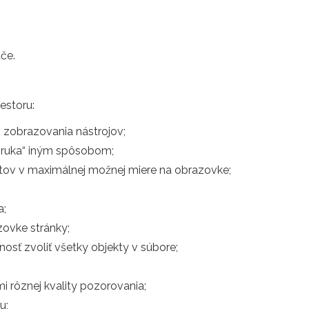
če.
estoru:
 zobrazovania nástrojov;
 „ruka“ iným spôsobom;
ktov v maximálnej možnej miere na obrazovke;
a;
zovke stránky;
sť zvoliť všetky objekty v súbore;
i rôznej kvality pozorovania;
u;