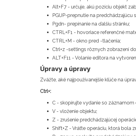
Alt+F7 - určuje, akú pozíciu objekt za
PGUP-prepnutie na predchádzajúcu s
Pgdn- prepínanie na ďalšiu stránku;
CTRL+F1 - hovoriace referenčné mater
CTRL+M - okno pred -tlačenia;
Ctrl+z -settings rôznych zobrazení d
ALT+F11 - Volanie editora na vytvoren
Úpravy a úpravy
Zvážte, aké najpoužívanejšie kľúče na úpra
Ctrl+:
C - skopírujte vydanie so záznamom 
V - vloženie objektu;
Z - zrušenie predchádzajúcej operáci
Shift+Z - Vráťte operáciu, ktorá bola z