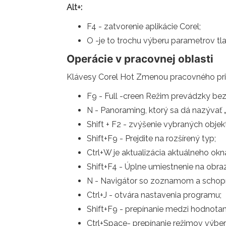
Alt+:
F4 - zatvorenie aplikácie Corel;
O -je to trochu výberu parametrov tla
Operácie v pracovnej oblasti
Klávesy Corel Hot Zmenou pracovného pri
F9 - Full -creen Režim prevádzky bez
N - Panoraming, ktorý sa dá nazývať
Shift + F2 - zvýšenie vybraných obje
Shift+F9 - Prejdite na rozšírený typ;
Ctrl+W je aktualizácia aktuálneho okn
Shift+F4 - Úplne umiestnenie na obra
N - Navigátor so zoznamom a schopno
Ctrl+J - otvára nastavenia programu;
Shift+F9 - prepínanie medzi hodnotam
Ctrl+Space- prepínanie režimov výber