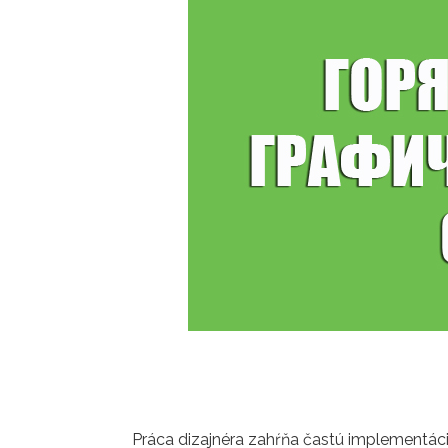
Práca dizajnéra zahŕňa častú implementáci