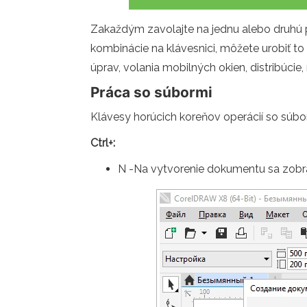
Zakaždým zavolajte na jednu alebo druhú p
kombinácie na klávesnici, môžete urobiť t
úprav, volania mobilných okien, distribúcie,
Práca so súbormi
Klávesy horúcich koreňov operácií so súbo
Ctrl+:
N -Na vytvorenie dokumentu sa zobr