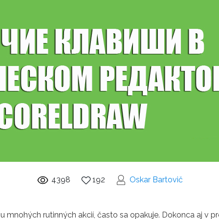
4398
192
Oskar Bartovič
u mnohých rutinných akcií, často sa opakuje. Dokonca aj v p