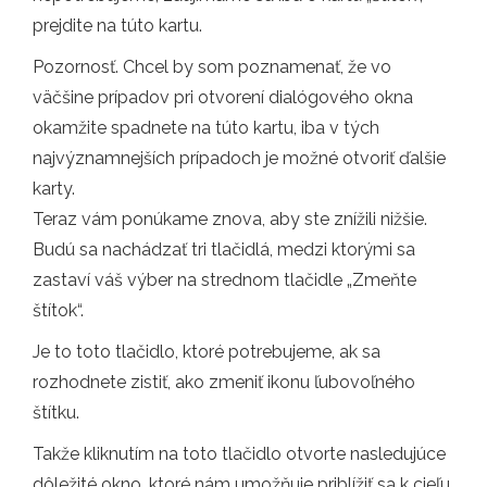
prejdite na túto kartu.
Pozornosť. Chcel by som poznamenať, že vo
väčšine prípadov pri otvorení dialógového okna
okamžite spadnete na túto kartu, iba v tých
najvýznamnejších prípadoch je možné otvoriť ďalšie
karty.
Teraz vám ponúkame znova, aby ste znížili nižšie.
Budú sa nachádzať tri tlačidlá, medzi ktorými sa
zastaví váš výber na strednom tlačidle „Zmeňte
štítok“.
Je to toto tlačidlo, ktoré potrebujeme, ak sa
rozhodnete zistiť, ako zmeniť ikonu ľubovoľného
štítku.
Takže kliknutím na toto tlačidlo otvorte nasledujúce
dôležité okno, ktoré nám umožňuje priblížiť sa k cieľu,