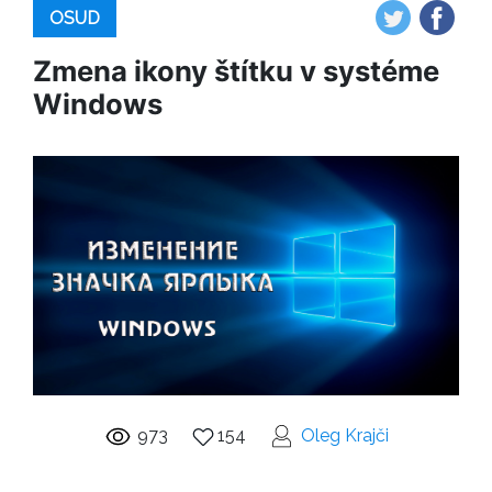
OSUD
Zmena ikony štítku v systéme
Windows
973
154
Oleg Krajči