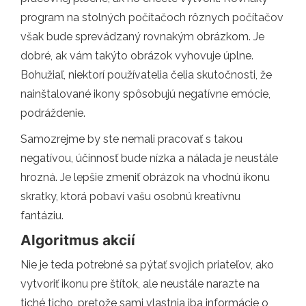
program na stolných počítačoch rôznych počítačov
však bude sprevádzaný rovnakým obrázkom. Je
dobré, ak vám takýto obrázok vyhovuje úplne.
Bohužiaľ, niektorí používatelia čelia skutočnosti, že
nainštalované ikony spôsobujú negatívne emócie,
podráždenie.
Samozrejme by ste nemali pracovať s takou
negatívou, účinnosť bude nízka a nálada je neustále
hrozná. Je lepšie zmeniť obrázok na vhodnú ikonu
skratky, ktorá pobaví vašu osobnú kreatívnu
fantáziu.
Algoritmus akcií
Nie je teda potrebné sa pýtať svojich priateľov, ako
vytvoriť ikonu pre štítok, ale neustále narazte na
tiché ticho, pretože sami vlastnia iba informácie o