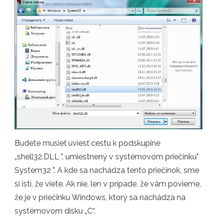
Budete musieť uviesť cestu k podskupine
„shell32.DLL ", umiestnený v systémovom priečinku"
System32 ". A kde sa nachádza tento priečinok, sme
si istí, že viete. Ak nie, len v prípade, že vám povieme,
že je v priečinku Windows, ktorý sa nachádza na
systémovom disku „C“.