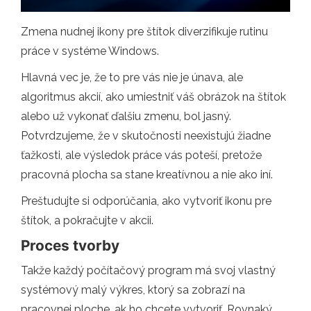
Zmena nudnej ikony pre štítok diverzifikuje rutinu
práce v systéme Windows.
Hlavná vec je, že to pre vás nie je únava, ale
algoritmus akcií, ako umiestniť váš obrázok na štítok
alebo už vykonať ďalšiu zmenu, bol jasný.
Potvrdzujeme, že v skutočnosti neexistujú žiadne
ťažkosti, ale výsledok práce vás poteší, pretože
pracovná plocha sa stane kreatívnou a nie ako iní.
Preštudujte si odporúčania, ako vytvoriť ikonu pre
štítok, a pokračujte v akcii.
Proces tvorby
Takže každý počítačový program má svoj vlastný
systémový malý výkres, ktorý sa zobrazí na
pracovnej ploche, ak ho chcete vytvoriť. Rovnaký