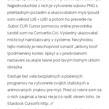
Najjednoduchšie z nich je vytvorenie súboru PNG s
priehľadným pozadím a ukazovateľom myši (použil
som veľkosť 128 × 128) a potom ho prevedie na
.Súbor CUR Cursor pomocou online prevodníka
(urobil som na Convertio.Co). Výsledný ukazovateľ
môže byť nainštalovaný v systéme. Nevýhodou
tejto metódy je neschopnosť označiť „aktívny bod“
(podmienený koniec šípky) a v predvolenom
nastavení sa ukáže tesne pod ľavým horným uhlom
obrázka.
Existuje tiež veľa bezplatných a platených
programov na vytvorenie svojich statických a
animovaných znakov pre myš. Pred 10 rokmi som sa
o nich zaujímal a teraz nie je čo radiť, okrem toho, že
Stardock Cursorfx http: //