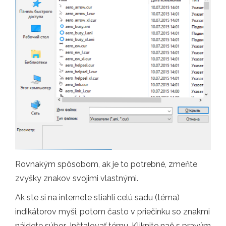
Rovnakým spôsobom, ak je to potrebné, zmeňte
zvyšky znakov svojimi vlastnými.
Ak ste si na internete stiahli celú sadu (téma)
indikátorov myši, potom často v priečinku so znakmi
nájdete súbor .Inštalovať tému. Kliknite naň s pravým