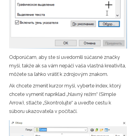
Odporúčam, aby ste si uvedomili súčasné značky
myši, takže ak sa vám nepáči vaša vlastná kreativita,
môžete sa ľahko vrátiť k zdrojovým znakom.
Ak chcete zmeniť kurzor myši, vyberte index, ktorý
chcete vymeniť napríklad „hlavný režim“ (Simple
Arrow), stlačte „Skontrolujte“ a uveďte cestu k
súboru ukazovateľa v počítači.