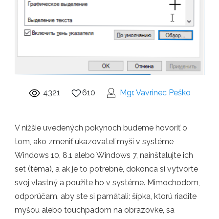
4321
610
Mgr. Vavrinec Peško
V nižšie uvedených pokynoch budeme hovoriť o
tom, ako zmeniť ukazovateľ myši v systéme
Windows 10, 8.1 alebo Windows 7, nainštalujte ich
set (téma), a ak je to potrebné, dokonca si vytvorte
svoj vlastný a použite ho v systéme. Mimochodom,
odporúčam, aby ste si pamätali: šípka, ktorú riadite
myšou alebo touchpadom na obrazovke, sa