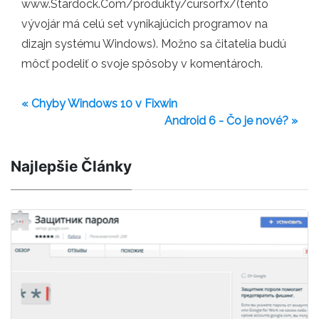
www.Stardock.Com/produkty/cursorfx/(tento
vývojár má celú set vynikajúcich programov na
dizajn systému Windows). Možno sa čitatelia budú
môcť podeliť o svoje spôsoby v komentároch.
« Chyby Windows 10 v Fixwin
Android 6 - Čo je nové? »
Najlepšie Články