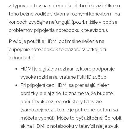
z typov portov na notebooku alebo televízii. Okrem
toho bežné vodiče s dvoma rôznymi konektormi na
koncoch zvyčajne nefungujú (pozri. nižšie v popise
problémov pripojenia notebooku k televízoru).
Prečo je použitie HDMI optimálne riešenie na
pripojenie notebooku k televízoru. Všetko je tu
jednoduché:
HDMI je digitálne rozhranie, ktoré podporuje
vysoké rozlíšenie, vrátane FullHD 1080p
Pri pripojení cez HDMI sa prenášajú nielen
obrázky, ale aj znie, to znamená, že budete
počuť zvuk cez reproduktory televízie
(samozrejme, ak to nie je potrebné, potom sa
môžete vypnúť). Môže to byť užitočné: Čo robiť,
ak na HDMI z notebooku v televízii nie je zvuk.