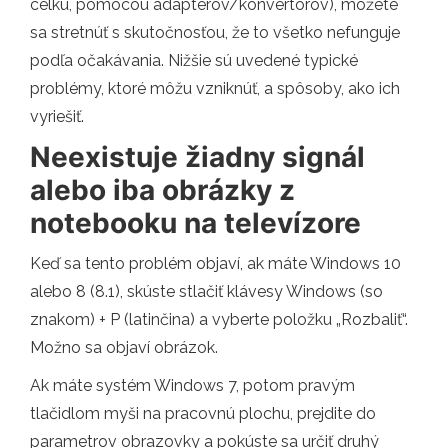
celku, pomocou adaptérov/konvertorov), môžete
sa stretnúť s skutočnosťou, že to všetko nefunguje
podľa očakávania. Nižšie sú uvedené typické
problémy, ktoré môžu vzniknúť, a spôsoby, ako ich
vyriešiť.
Neexistuje žiadny signál
alebo iba obrázky z
notebooku na televízore
Keď sa tento problém objaví, ak máte Windows 10
alebo 8 (8.1), skúste stlačiť klávesy Windows (so
znakom) + P (latinčina) a vyberte položku „Rozbaliť“.
Možno sa objaví obrázok.
Ak máte systém Windows 7, potom pravým
tlačidlom myši na pracovnú plochu, prejdite do
parametrov obrazovky a pokúste sa určiť druhý