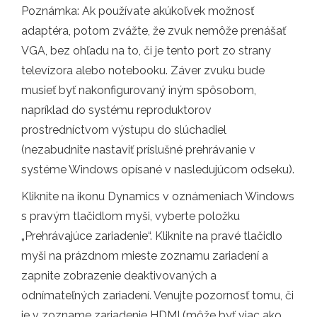
Poznámka: Ak používate akúkoľvek možnosť
adaptéra, potom zvážte, že zvuk nemôže prenášať
VGA, bez ohľadu na to, či je tento port zo strany
televízora alebo notebooku. Záver zvuku bude
musieť byť nakonfigurovaný iným spôsobom,
napríklad do systému reproduktorov
prostredníctvom výstupu do slúchadiel
(nezabudnite nastaviť príslušné prehrávanie v
systéme Windows opísané v nasledujúcom odseku).
Kliknite na ikonu Dynamics v oznámeniach Windows
s pravým tlačidlom myši, vyberte položku
„Prehrávajúce zariadenie“. Kliknite na pravé tlačidlo
myši na prázdnom mieste zoznamu zariadení a
zapnite zobrazenie deaktivovaných a
odnímateľných zariadení. Venujte pozornosť tomu, či
je v zozname zariadenie HDMI (môže byť viac ako