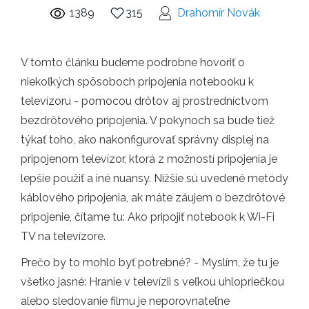
1389
315
Drahomír Novák
V tomto článku budeme podrobne hovoriť o
niekoľkých spôsoboch pripojenia notebooku k
televízoru - pomocou drôtov aj prostredníctvom
bezdrôtového pripojenia. V pokynoch sa bude tiež
týkať toho, ako nakonfigurovať správny displej na
pripojenom televízor, ktorá z možností pripojenia je
lepšie použiť a iné nuansy. Nižšie sú uvedené metódy
káblového pripojenia, ak máte záujem o bezdrôtové
pripojenie, čítame tu: Ako pripojiť notebook k Wi-Fi
TV na televízore.
Prečo by to mohlo byť potrebné? - Myslím, že tu je
všetko jasné: Hranie v televízii s veľkou uhlopriečkou
alebo sledovanie filmu je neporovnateľne