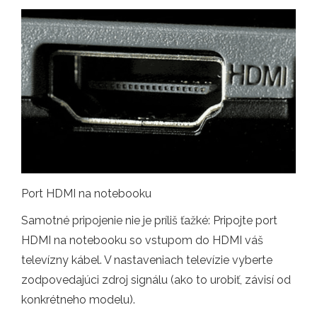
Port HDMI na notebooku
Samotné pripojenie nie je príliš ťažké: Pripojte port
HDMI na notebooku so vstupom do HDMI váš
televízny kábel. V nastaveniach televízie vyberte
zodpovedajúci zdroj signálu (ako to urobiť, závisí od
konkrétneho modelu).