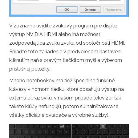
V zozname uvidíte zvukový program pre displej,
výstup NVIDIA HDMI alebo iná možnosť
zodpovedajúca zvuku zvuku od spoločnosti HDMI.
Priraďte toto zariadenie v predvolenom nastavení
kliknutím naň s pravým tlačidlom myši a výberom
príslušnej položky.
Mnoho notebookov má tiež špeciálne funkčné
klávesy v hornom riadku, ktoré obsahujú výstup na
externú obrazovku, v našom prípade televízor (ak
takéto kľúčy nefungujú, potom sú nainštalované
všetky oficiálne ovládače a výrobné služby).