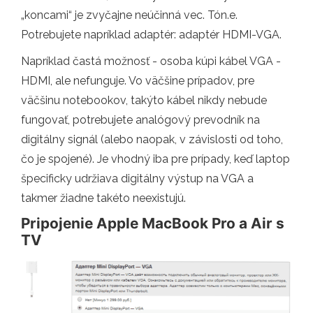
„koncami“ je zvyčajne neúčinná vec. Tón.e.
Potrebujete napríklad adaptér: adaptér HDMI-VGA.
Napríklad častá možnosť - osoba kúpi kábel VGA -
HDMI, ale nefunguje. Vo väčšine prípadov, pre
väčšinu notebookov, takýto kábel nikdy nebude
fungovať, potrebujete analógový prevodník na
digitálny signál (alebo naopak, v závislosti od toho,
čo je spojené). Je vhodný iba pre prípady, keď laptop
špecificky udržiava digitálny výstup na VGA a
takmer žiadne takéto neexistujú.
Pripojenie Apple MacBook Pro a Air s
TV