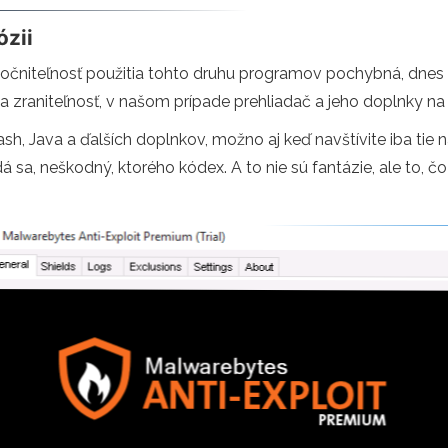
ózii
točniteľnosť použitia tohto druhu programov pochybná, dnes 
a zraniteľnosť, v našom prípade prehliadač a jeho doplnky na 
ash, Java a ďalších doplnkov, možno aj keď navštívite iba tie n
a, neškodný, ktorého kódex. A to nie sú fantázie, ale to, č