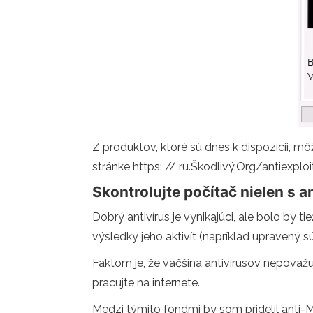
Z produktov, ktoré sú dnes k dispozícii, mô
stránke https: // ru.Škodlivý.Org/antiexploi
Skontrolujte počítač nielen s 
Dobrý antivírus je vynikajúci, ale bolo by 
výsledky jeho aktivít (napríklad upravený sú
Faktom je, že väčšina antivírusov nepovažuj
pracujte na internete.
Medzi týmito fondmi by som pridelil anti-