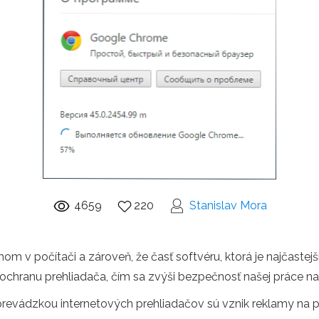
4659
220
Stanislav Mora
om v počítači a zároveň, že časť softvéru, ktorá je najčast
 ochranu prehliadača, čím sa zvýši bezpečnosť našej práce na 
prevádzkou internetových prehliadačov sú vznik reklamy na 