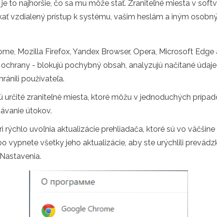
je to najhoršie, čo sa mu môže stať. Zraniteľné miesta v soft
ať vzdialený prístup k systému, vašim heslám a iným osob
e, Mozilla Firefox, Yandex Browser, Opera, Microsoft Edge a
chrany - blokujú pochybný obsah, analyzujú načítané údaje a 
ránili používateľa.
 určité zraniteľné miesta, ktoré môžu v jednoduchých prípad
návanie útokov.
jári rýchlo uvoľnia aktualizácie prehliadača, ktoré sú vo väčši
o vypnete všetky jeho aktualizácie, aby ste urýchlili prevád
 Nastavenia.