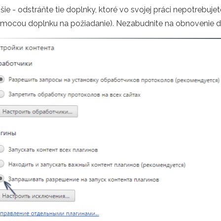
epšie - odstráňte tie doplnky, ktoré vo svojej práci nepotreb
omocou doplnku na požiadanie). Nezabudnite na obnovenie d