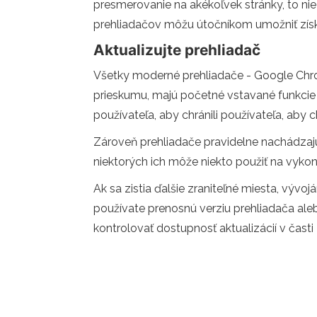
presmerovanie na akékoľvek stránky, to nie 
prehliadačov môžu útočníkom umožniť získ
Aktualizujte prehliadač
Všetky moderné prehliadače - Google Chrom
prieskumu, majú početné vstavané funkcie o
používateľa, aby chránili používateľa, aby ch
Zároveň prehliadače pravidelne nachádzajú
niektorých ich môže niekto použiť na vyko
Ak sa zistia ďalšie zraniteľné miesta, vývo
používate prenosnú verziu prehliadača aleb
kontrolovať dostupnosť aktualizácií v časti