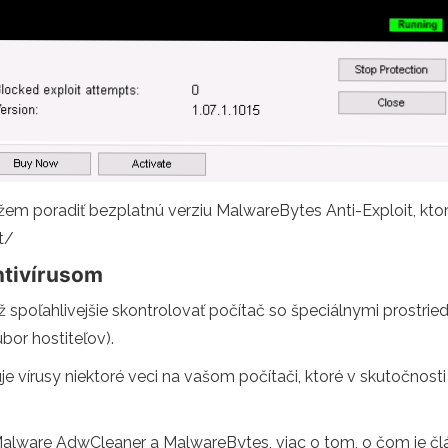
žem poradiť bezplatnú verziu MalwareBytes Anti-Exploit, ktorá 
t/
antivírusom
tiež spoľahlivejšie skontrolovať počítač so špeciálnymi prostri
bor hostiteľov).
e vírusy niektoré veci na vašom počítači, ktoré v skutočnosti
Malware AdwCleaner a MalwareBytes, viac o tom, o čom je čl