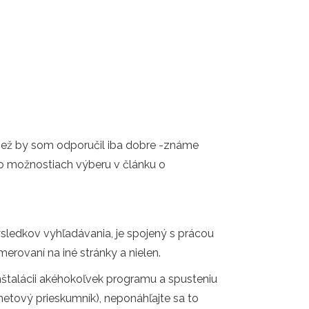
Tiež by som odporučil iba dobre -známe
í o možnostiach výberu v článku o
ledkov vyhľadávania, je spojený s prácou
merovaní na iné stránky a nielen.
 inštalácii akéhokoľvek programu a spusteniu
netový prieskumník), neponáhľajte sa to