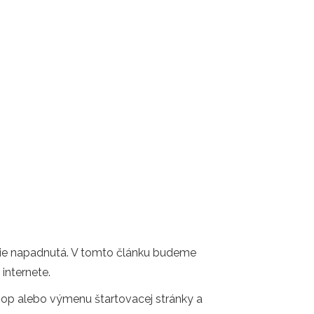
ejšie napadnutá. V tomto článku budeme
internete.
pop alebo výmenu štartovacej stránky a