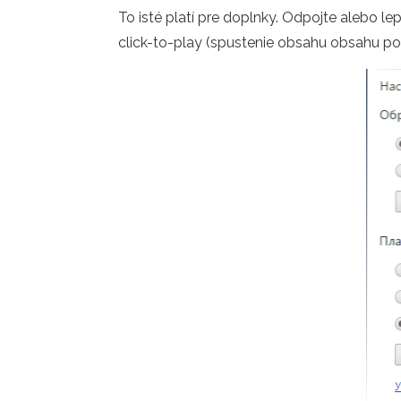
To isté platí pre doplnky. Odpojte alebo l
click-to-play (spustenie obsahu obsahu p