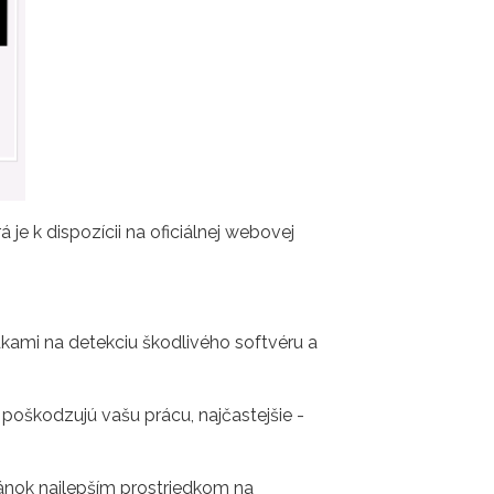
je k dispozícii na oficiálnej webovej
edkami na detekciu škodlivého softvéru a
 poškodzujú vašu prácu, najčastejšie -
ánok najlepším prostriedkom na