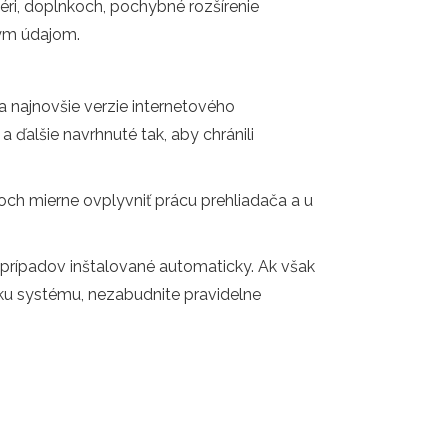
véri, doplnkoch, pochybné rozšírenie
ným údajom.
 najnovšie verzie internetového
ďalšie navrhnuté tak, aby chránili
och mierne ovplyvniť prácu prehliadača a u
ne prípadov inštalované automaticky. Ak však
zku systému, nezabudnite pravidelne