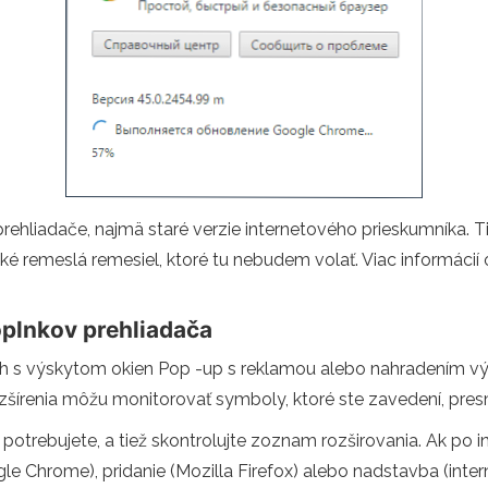
rehliadače, najmä staré verzie internetového prieskumníka. 
jaké remeslá remesiel, ktoré tu nebudem volať. Viac informáci
oplnkov prehliadača
h s výskytom okien Pop -up s reklamou alebo nahradením výs
 rozšírenia môžu monitorovať symboly, ktoré ste zavedení, pres
ne potrebujete, a tiež skontrolujte zoznam rozširovania. Ak po
e Chrome), pridanie (Mozilla Firefox) alebo nadstavba (inter