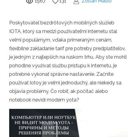
1567
131
Zoltán Maslo
Poskytovateľ bezdrôtových mobilných služieb
IOTA, ktorý sa medzi používateľmi internetu stal
veľmi populárnym, vďaka primeraným cenám,
flexibilné zakladanie taríf pre potreby predplatiteľov,
je jedným z najlepších na ruskom trhu. Aby ste mohli
pohodlne využívať službu prístupu k internetu, je
potrebné vykonať správne nastavenie. Začnite
používať Iotoy je veľmi jednoduchý, ale niekedy sa
objavia problémy. Čo robiť, ak počítač alebo
notebook nevidí modem yota?