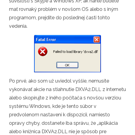
súvislosti s Skype a Windows XP, ak náhle budete
mať rovnaký problém v novšom OS alebo s iným
programom, prejdite do poslednej časti tohto
vedenia.
Po prvé, ako som už uviedol vyššie, nemusíte
vykonávať akcie na stiahnutie DXVA2.DLL z internetu
alebo skopírujte z iného počítača s novšou verziou
systému Windows, kde je tento súbor v
predvolenom nastavení k dispozícii, namiesto
opravy chyby, dostanete iba správu, že „aplikácia
alebo knižnica DXVA2.DLL nie je spôsob pre