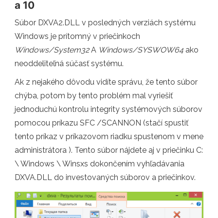
a 10
Súbor DXVA2.DLL v posledných verziách systému
Windows je prítomný v priečinkoch
Windows/System32
A
Windows/SYSWOW64
ako
neoddeliteľná súčasť systému.
Ak z nejakého dôvodu vidíte správu, že tento súbor
chýba, potom by tento problém mal vyriešiť
jednoduchú kontrolu integrity systémových súborov
pomocou príkazu SFC /SCANNON (stačí spustiť
tento príkaz v príkazovom riadku spustenom v mene
administrátora ). Tento súbor nájdete aj v priečinku C:
\ Windows \ Winsxs dokončením vyhľadávania
DXVA.DLL do investovaných súborov a priečinkov.