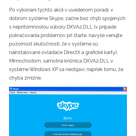
Po vykonaní týchto akcií v uvedenom poradí, v
dobrom systéme Skype, začne bez chýb spojených
s neprítomnosťou súboru DXVA2.DLL (v prípade
pokračovania problémov pri štarte, navyše venujte
pozornosť skutočnosti, že v systéme sú
nainštalované ovládače DirectX a grafické karty).
Mimochodom, samotná knižnica DXVA2.DLL v
systéme Windows XP sa neobjaví, napriek tomu, že
chyba zmizne.