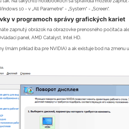
 tak. Na takýchto notebookoch sa spravidla môžete zapnúť 
ndows 10 - v „All Parametre“ - „System“ - „Screen“.
ovky v programoch správy grafických kariet
 máte zapnutý obrázok na obrazovke prenosného počítača ale
Ovládací panel, AMD Catalyst, Intel HD.
(mám príklad iba pre NVIDIA) a ak existuje bod na zmenu uhla