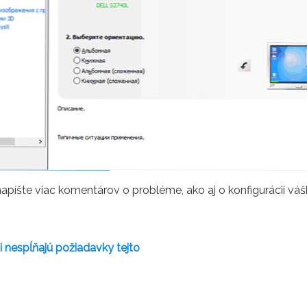
íšte viac komentárov o probléme, ako aj o konfigurácii vášh
i nespĺňajú požiadavky tejto