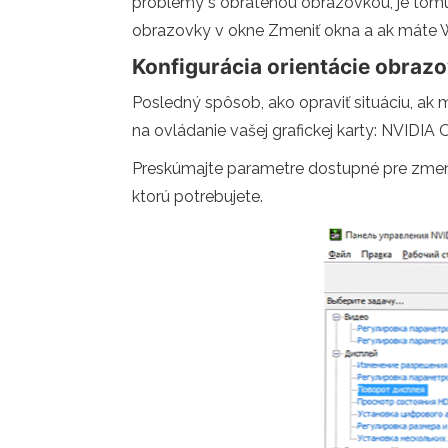
problémy s obrátenou obrazovkou, je tomu
obrazovky v okne Zmeniť okna a ak máte Wi
Konfigurácia orientácie obraz
Posledný spôsob, ako opraviť situáciu, ak
na ovládanie vašej grafickej karty: NVIDIA 
Preskúmajte parametre dostupné pre zmeny 
ktorú potrebujete.