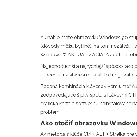
Ak náhle máte obrazovku Windows 90 stupňo
(dôvody môžu byť iné), na tom nezáleží. Te
Windows 7. AKTUALIZÁCIA: Ako otočiť ob
Najjednoduchší a najrýchlejší spôsob, ako o
otočenie) na klávesnici, a ak to fungovalo, 
Zadaná kombinácia klávesov vám umožňuje 
zodpovedajúce šípky spolu s klávesmi CTRL
grafická karta a softvér sú nainštalované 
problém.
Ako otočiť obrazovku Windo
Ak metóda s kľúče Ctrl + ALT + Strelka pre