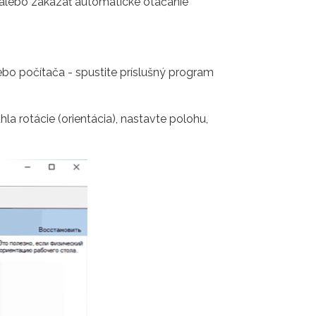
alebo zakázať automatické otáčanie
bo počítača - spustite príslušný program
 rotácie (orientácia), nastavte polohu,