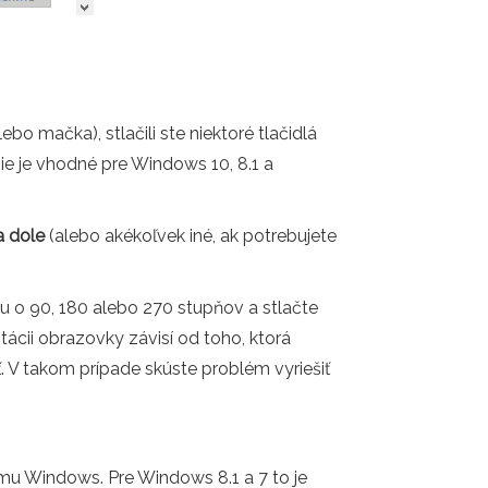
 mačka), stlačili ste niektoré tlačidlá
ie je vhodné pre Windows 10, 8.1 a
a dole
(alebo akékoľvek iné, ak potrebujete
 o 90, 180 alebo 270 stupňov a stlačte
ácii obrazovky závisí od toho, ktorá
. V takom prípade skúste problém vyriešiť
ému Windows. Pre Windows 8.1 a 7 to je