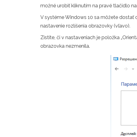
možné urobiť kliknutím na pravé tlačidlo n
V systéme Windows 10 sa môžete dostať do n
nastavenie rozlíšenia obrazovky (vľavo).
Zistite, či v nastaveniach je položka „Orie
obrazovka nezmenila.