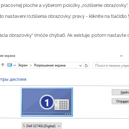
a pracovnej ploche a výberom položky „rozlíšenie obrazovky“.
astavení rozlíšenia obrazovky: pravý - kliknite na tlačidlo 
ntácia obrazovky“ (môže chýbať). Ak existuje, potom nastavte o