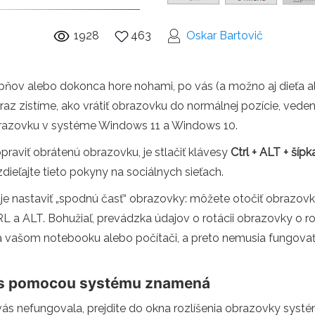
1928
463
Oskar Bartovič
v alebo dokonca hore nohami, po vás (a možno aj dieťa alebo
raz zistíme, ako vrátiť obrazovku do normálnej pozície, veden
razovku v systéme Windows 11 a Windows 10.
praviť obrátenú obrazovku, je stlačiť klávesy
Ctrl + ALT + šípk
zdieľajte tieto pokyny na sociálnych sieťach.
nastaviť „spodnú časť“ obrazovky: môžete otočiť obrazovku
 a ALT. Bohužiaľ, prevádzka údajov o rotácii obrazovky o rot
na vašom notebooku alebo počítači, a preto nemusia fungovať
ws pomocou systému znamená
 vás nefungovala, prejdite do okna rozlíšenia obrazovky syst