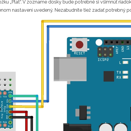
ložku „Plat“. V zozname dosky bude potrebné si všimnúť riadok
enom nastavení uvedený. Nezabudnite tiež zadať potrebný p