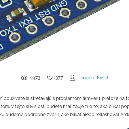
4973
1377
Leopold Kyseľ
í používatelia stretávajú s problémom firmvéru, pretože na to
tora. V tejto súvislosti budete mať záujem o to, ako blikať p
u budeme podrobne zvážiť, ako blikať alebo reflashovať Ardui