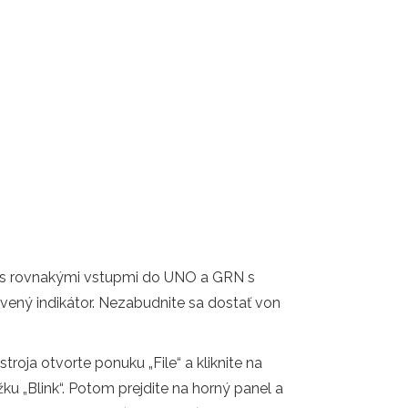
x0 s rovnakými vstupmi do UNO a GRN s
rvený indikátor. Nezabudnite sa dostať von
roja otvorte ponuku „File“ a kliknite na
u „Blink“. Potom prejdite na horný panel a