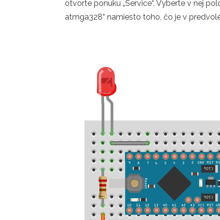
otvorte ponuku „Service“. Vyberte v nej po
atmga328“ namiesto toho, čo je v predvol