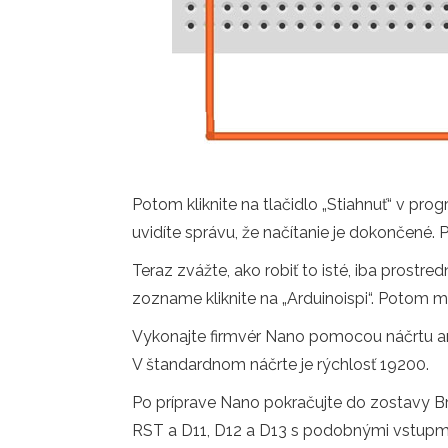
Potom kliknite na tlačidlo „Stiahnuť“ v pro
uvidíte správu, že načítanie je dokončené. 
Teraz zvážte, ako robiť to isté, iba prostr
zozname kliknite na „Arduinoispi“. Potom mu
Vykonajte firmvér Nano pomocou náčrtu ardu
V štandardnom náčrte je rýchlosť 19200.
Po príprave Nano pokračujte do zostavy Br
RST a D11, D12 a D13 s podobnými vstupmi 