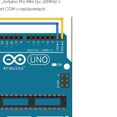
 „Arduino Pro Mini (5v, 16MHz) s
ort COM v nastaveniach.