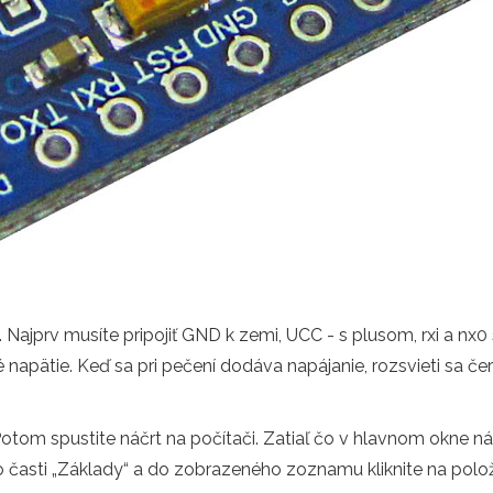
 Najprv musíte pripojiť GND k zemi, UCC - s plusom, rxi a n
 napätie. Keď sa pri pečení dodáva napájanie, rozsvieti sa če
Potom spustite náčrt na počítači. Zatiaľ čo v hlavnom okne nást
o časti „Základy“ a do zobrazeného zoznamu kliknite na položk