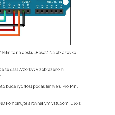
, kliknite na dosku „Reset“. Na obrazovke
yberte časť „Vzorky“. V zobrazenom
.
to bude rýchlosť počas firmvéru Pro Mini.
, GND kombinujte s rovnakým vstupom, D10 s