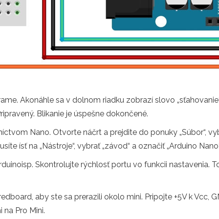
grame. Akonáhle sa v dolnom riadku zobrazí slovo „sťahovanie“
Pripravený. Blikanie je úspešne dokončené.
edníctvom Nano. Otvorte náčrt a prejdite do ponuky „Súbor“, v
síte ísť na „Nástroje“, vybrať „závod“ a označiť „Arduino Nano“
inoisp. Skontrolujte rýchlosť portu vo funkcii nastavenia. To
edboard, aby ste sa prerazili okolo mini. Pripojte +5V k Vcc
na Pro Mini.