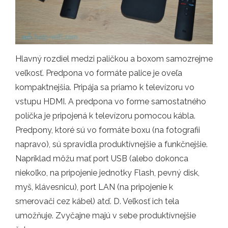
Hlavný rozdiel medzi paličkou a boxom samozrejme
veľkosť. Predpona vo formáte palice je oveľa
kompaktnejšia. Pripája sa priamo k televízoru vo
vstupu HDMI. A predpona vo forme samostatného
políčka je pripojená k televízoru pomocou kábla.
Predpony, ktoré sú vo formáte boxu (na fotografii
napravo), sú spravidla produktívnejšie a funkčnejšie.
Napríklad môžu mať port USB (alebo dokonca
niekoľko, na pripojenie jednotky Flash, pevný disk,
myš, klávesnicu), port LAN (na pripojenie k
smerovači cez kábel) atď. D. Veľkosť ich tela
umožňuje. Zvyčajne majú v sebe produktívnejšie