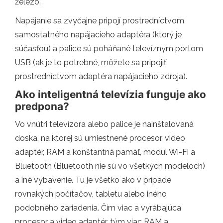
železo.
Napájanie sa zvyčajne pripojí prostredníctvom
samostatného napájacieho adaptéra (ktorý je
súčasťou) a palice sú poháňané televíznym portom
USB (ak je to potrebné, môžete sa pripojiť
prostredníctvom adaptéra napájacieho zdroja).
Ako inteligentná televízia funguje ako
predpona?
Vo vnútri televízora alebo palice je nainštalovaná
doska, na ktorej sú umiestnené procesor, video
adaptér, RAM a konštantná pamäť, modul Wi-Fi a
Bluetooth (Bluetooth nie sú vo všetkých modeloch)
a iné vybavenie. Tu je všetko ako v prípade
rovnakých počítačov, tabletu alebo iného
podobného zariadenia. Čím viac a vyrábajúca
procesor a video adaptér, tým viac RAM a