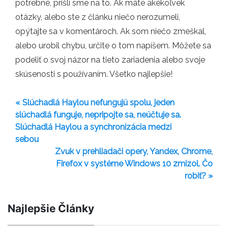
potrebné, prišli sme na to. Ak máte akékoľvek
otázky, alebo ste z článku niečo nerozumeli,
opýtajte sa v komentároch. Ak som niečo zmeškal,
alebo urobil chybu, určite o tom napíšem. Môžete sa
podeliť o svoj názor na tieto zariadenia alebo svoje
skúsenosti s používaním. Všetko najlepšie!
« Slúchadlá Haylou nefungujú spolu, jeden
slúchadlá funguje, nepripojte sa, neúčtuje sa.
Slúchadlá Haylou a synchronizácia medzi
sebou
Zvuk v prehliadači opery, Yandex, Chrome,
Firefox v systéme Windows 10 zmizol. Čo
robiť? »
Najlepšie Články