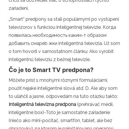
chcú sa dozvedieť viac o schopnostiach týchto
zariadení.
„Smart“ predpony sa stali populárnymi po vystúpení
televízorov s funkciou inteligentnej televízie. Когда
появилась необходимость каким-т образом
добавить смарeb жки inteligentná televízia. Už som
o tom hovoril v samostatnom článku: Ako vyrobiť
inteligentnú televíziu z bežnej televízie.
Čo je to Smart TV predpona?
Môžete prísť s mnohými rôznymi formuláciami,
použiť nejaké inteligentné slová atď. D. Ale aby som
to uľahčil a jasne, odpovedám na túto otázku takto:
Inteligentná televízna predpona
(prehrávač médií,
inteligentné box)-Toto je samostatné zariadenie
(niečo ako mini-počítač, smartfón, tablet, ale bez
obrazovky), na ktorom je nainštalovaný operačný