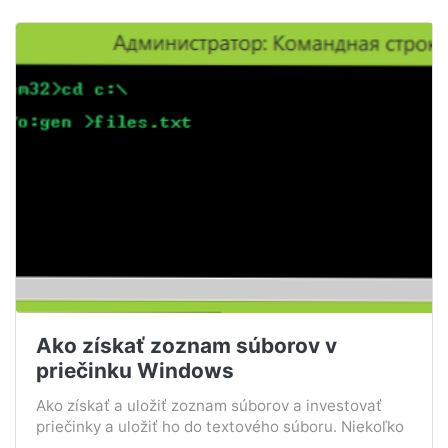
Ako získať zoznam súborov v
priečinku Windows
Ako získať a uložiť zoznam súborov a investovať
priečinky a uložiť ho do textového súboru. Niekoľko
...