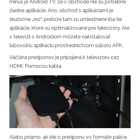
mínus je Android TV, že v obchode nie sú potrebné
žiadne aplikácie. Áno, obchod s aplikáciami je
skutočne „rez“, pretože tam sú umiestnené iba tie
aplikácie, ktoré sú optimalizované pre televízory. Ale
v televízii s Androidom môžete nainštalovať
ľubovoľnú aplikáciu prostredníctvom súboru APK.
Väčšina predponov je pripojená k televízoru cez
HDMI. Pomocou kábla.
Alebo priamo, ak ide o predponu vo formáte palice.