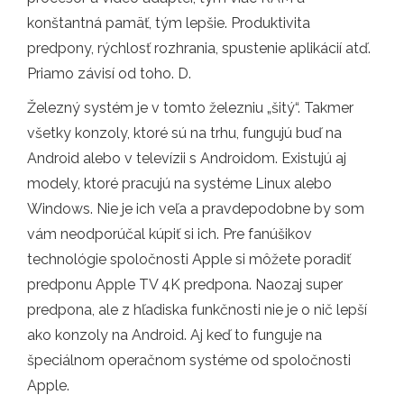
konštantná pamäť, tým lepšie. Produktivita
predpony, rýchlosť rozhrania, spustenie aplikácií atď.
Priamo závisí od toho. D.
Železný systém je v tomto železniu „šitý“. Takmer
všetky konzoly, ktoré sú na trhu, fungujú buď na
Android alebo v televízii s Androidom. Existujú aj
modely, ktoré pracujú na systéme Linux alebo
Windows. Nie je ich veľa a pravdepodobne by som
vám neodporúčal kúpiť si ich. Pre fanúšikov
technológie spoločnosti Apple si môžete poradiť
predponu Apple TV 4K predpona. Naozaj super
predpona, ale z hľadiska funkčnosti nie je o nič lepší
ako konzoly na Android. Aj keď to funguje na
špeciálnom operačnom systéme od spoločnosti
Apple.