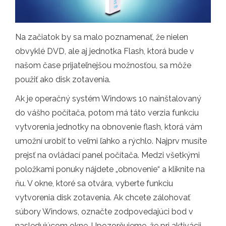
Na začiatok by sa malo poznamenať, že nielen
obvyklé DVD, ale aj jednotka Flash, ktorá bude v
našom čase prijateľnejšou možnosťou, sa môže
použiť ako disk zotavenia.
Ak je operačný systém Windows 10 nainštalovaný
do vášho počítača, potom má táto verzia funkciu
vytvorenia jednotky na obnovenie flash, ktorá vám
umožní urobiť to veľmi ľahko a rýchlo. Najprv musíte
prejsť na ovládací panel počítača. Medzi všetkými
položkami ponuky nájdete „obnovenie“ a kliknite na
ňu. V okne, ktoré sa otvára, vyberte funkciu
vytvorenia disk zotavenia. Ak chcete zálohovať
súbory Windows, označte zodpovedajúci bod v
nasledujúcom okne. Upozorňujeme, že pri aktivácii