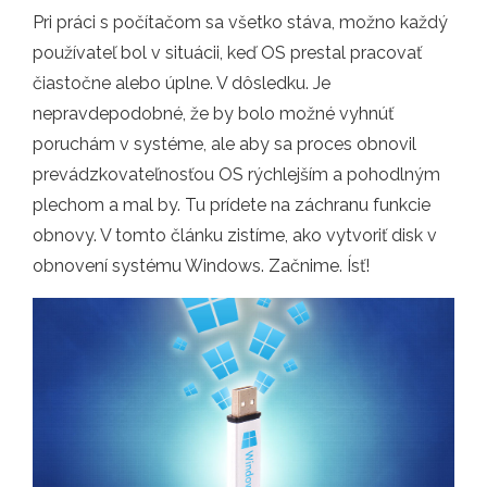
Pri práci s počítačom sa všetko stáva, možno každý
používateľ bol v situácii, keď OS prestal pracovať
čiastočne alebo úplne. V dôsledku. Je
nepravdepodobné, že by bolo možné vyhnúť
poruchám v systéme, ale aby sa proces obnovil
prevádzkovateľnosťou OS rýchlejším a pohodlným
plechom a mal by. Tu prídete na záchranu funkcie
obnovy. V tomto článku zistíme, ako vytvoriť disk v
obnovení systému Windows. Začnime. Ísť!