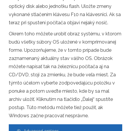
optický disk alebo jednotku flash. Uložte zmeny
vykonané stlačením klávesu F10 na klávesnici. Ak sa
teraz pri spustení počítača objaví nejaký nosič.
Okrem toho môžete urobiť obraz systému, v ktorom
budú všetky súbory OS uložené v komprimovanej
forme. Upozorňujeme, že v tomto prípade bude
zaznamenaný aktuálny stav vášho OS. Obrázok
môžete napísať tak na železnicu počítača aj na
CD/DVD, stojí za zmienku, že bude veľa miest. Za
týmto účelom vyberte zodpovedajúcu položku v
ponuke a potom uveďte miesto, kde by sa mal
archív uložiť. Kliknutím na tlačidlo „Ďalej“ spustíte
postup. Túto metódu môžete tiež použiť, ak
Windows začne pracovať nesprávne.