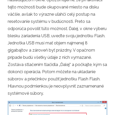
tejto možnosti bude okupované miesto na disku
väčšie, avšak to výrazne uľahčí celý postup na
resetovanie systému v budúcnosti. Preto sa
odporúča povoliť túto možnosť. Ďalej, v okne výberu
blesku zariadenia USB, uveďte svoju jednotku Flash.
Jednotka USB musí mať objem najmenej 8
gigabajtov a zároveň byť prázdny. V opačnom
prípade budú všetky údaje z nich vymazané.
Zostáva stlačením tlačidla „Ďalej“ a počkajte, kým sa
dokončí operácia. Potom môžete na ukladanie
súborov a priečinkov použiť jednotku Flash Flash.
Hlavnou podmienkou je neovplyvniť zaznamenané
systémové súbory.