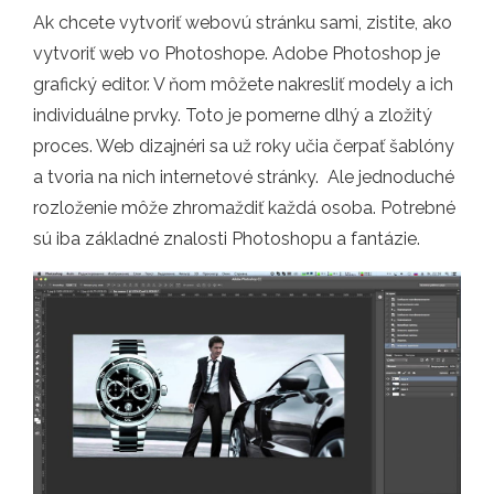
Ak chcete vytvoriť webovú stránku sami, zistite, ako
vytvoriť web vo Photoshope. Adobe Photoshop je
grafický editor. V ňom môžete nakresliť modely a ich
individuálne prvky. Toto je pomerne dlhý a zložitý
proces. Web dizajnéri sa už roky učia čerpať šablóny
a tvoria na nich internetové stránky. Ale jednoduché
rozloženie môže zhromaždiť každá osoba. Potrebné
sú iba základné znalosti Photoshopu a fantázie.