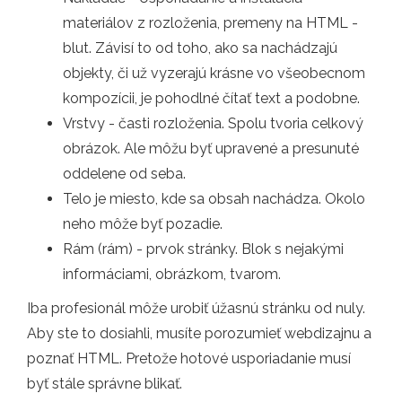
materiálov z rozloženia, premeny na HTML -
blut. Závisí to od toho, ako sa nachádzajú
objekty, či už vyzerajú krásne vo všeobecnom
kompozícii, je pohodlné čítať text a podobne.
Vrstvy - časti rozloženia. Spolu tvoria celkový
obrázok. Ale môžu byť upravené a presunuté
oddelene od seba.
Telo je miesto, kde sa obsah nachádza. Okolo
neho môže byť pozadie.
Rám (rám) - prvok stránky. Blok s nejakými
informáciami, obrázkom, tvarom.
Iba profesionál môže urobiť úžasnú stránku od nuly.
Aby ste to dosiahli, musíte porozumieť webdizajnu a
poznať HTML. Pretože hotové usporiadanie musí
byť stále správne blikať.