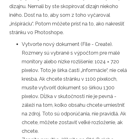
dizajnu. Nemali by ste skopírovať dizajn niekoho
iného. Dosť na to, aby som z toho vyčaroval
„inšpiráciu“. Potom môžete prísť na to, ako nakresliť
stránku vo Photoshope.
Vytvorte nový dokument (File - Create).
Rozmery sú vybrané s výpočtom pre malé
monitory alebo nízke rozlíšenie: 1024 × 720
pixelov. Toto je šírka časti „informácie“, nie celá
kresba. Ak chcete stránku v 1100 pixeloch,
musíte vytvoriť dokument so šírkou 1300
pixelov. Dĺžka v skutočnosti nie je pevná -
záleží na tom, koľko obsahu chcete umiestniť
na zdroj. Toto sú odporúčania, nie pravidlá. Ak
chcete, môžete zostaviť veľké rozloženie, ak
chcete.