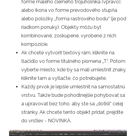
forme malého čierneho trojuholníka (vpravo),
alebo ikona vo forme prevodového stupňa
alebo položky „forma rastrového bodu“ (je pod
riadkom ponuky). Objekty môžu byť
kombinované, zoskupené, vyrobené z nich
kompozície.
Ak chcete vytvoriť textový rám, kliknite na
tlačidlo vo forme titulného písmena „T“. Potom
vyberte miesto, kde by sa mali umiestniť znaky,
kliknite tam a vytlačte, čo potrebujete.
Každý prvok je lepšie umiestniť na samostatnú
vrstvu. Takže bude pohodlnejšie pohybovať sa
a upravovať bez toho, aby ste sa „dotkli“ celej
stránky. Ak chcete tento objekt pridať, prejdite
do vrstiev - NOVINKA.