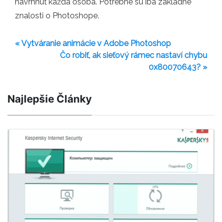
navrhnúť každá osoba. Potrebné sú iba základné
znalosti o Photoshope.
« Vytváranie animácie v Adobe Photoshop
Čo robiť, ak sieťový rámec nastaví chybu
0x80070643? »
Najlepšie Články