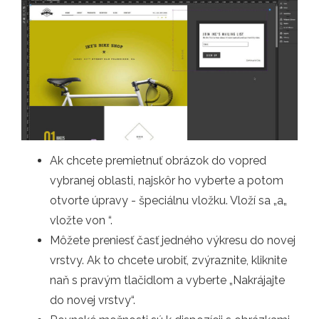
Ak chcete premietnuť obrázok do vopred
vybranej oblasti, najskôr ho vyberte a potom
otvorte úpravy - špeciálnu vložku. Vloží sa „a„
vložte von “.
Môžete preniesť časť jedného výkresu do novej
vrstvy. Ak to chcete urobiť, zvýraznite, kliknite
naň s pravým tlačidlom a vyberte „Nakrájajte
do novej vrstvy“.