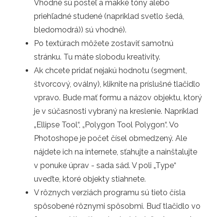
Vhodné sú posteľ a mäkké tóny alebo
priehľadné studené (napríklad svetlo šedá,
bledomodrá)) sú vhodné).
Po textúrach môžete zostaviť samotnú
stránku. Tu máte slobodu kreativity.
Ak chcete pridať nejakú hodnotu (segment,
štvorcový, oválny), kliknite na príslušné tlačidlo
vpravo. Bude mať formu a názov objektu, ktorý
je v súčasnosti vybraný na kreslenie. Napríklad
„Ellipse Tool“, „Polygon Tool Polygon“. Vo
Photoshope je počet čísel obmedzený. Ale
nájdete ich na internete, sťahujte a nainštalujte
v ponuke úprav - sada sád. V poli „Type“
uveďte, ktoré objekty stiahnete.
V rôznych verziách programu sú tieto čísla
spôsobené rôznymi spôsobmi. Buď tlačidlo vo