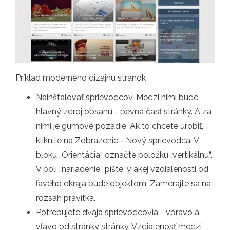
Príklad moderného dizajnu stránok
Nainštalovať sprievodcov. Medzi nimi bude
hlavný zdroj obsahu - pevná časť stránky. A za
nimi je gumové pozadie. Ak to chcete urobiť,
kliknite na Zobrazenie - Nový sprievodca. V
bloku „Orientácia“ označte položku „vertikálnu“.
V poli „nariadenie“ píšte, v akej vzdialenosti od
ľavého okraja bude objektom. Zamerajte sa na
rozsah pravítka.
Potrebujete dvaja sprievodcovia - vpravo a
vľavo od stránky stránky. Vzdialenosť medzi