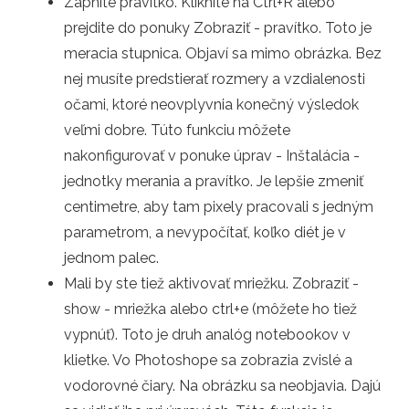
Zapnite pravítko. Kliknite na Ctrl+R alebo
prejdite do ponuky Zobraziť - pravítko. Toto je
meracia stupnica. Objaví sa mimo obrázka. Bez
nej musíte predstierať rozmery a vzdialenosti
očami, ktoré neovplyvnia konečný výsledok
veľmi dobre. Túto funkciu môžete
nakonfigurovať v ponuke úprav - Inštalácia -
jednotky merania a pravítko. Je lepšie zmeniť
centimetre, aby tam pixely pracovali s jedným
parametrom, a nevypočítať, koľko diét je v
jednom palec.
Mali by ste tiež aktivovať mriežku. Zobraziť -
show - mriežka alebo ctrl+e (môžete ho tiež
vypnúť). Toto je druh analóg notebookov v
klietke. Vo Photoshope sa zobrazia zvislé a
vodorovné čiary. Na obrázku sa neobjavia. Dajú