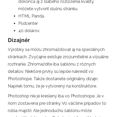
dokonca aj z slabého rozloženia kvality,
môžete vytvoriť slušnú stránku.
HTML Panda.
Psdcenter
40 dolárov.
Dizajnér
Výrobky sa môžu zhromažďovať aj na špeciálnych
stránkach. Zvyčajne existuje zrozumiteľné a vizuálne
rozhranie. Zhromaždíte iba šablónu z rôznych
detailov. Niektoré prvky sú lepšie nakresliť vo
Photoshope. Takže dostanete originálny dizajn.
Napriek tomu, že je vytvorený na konštruktore.
Photoshop nie je kreslený iba vo Photoshope. Je v
ňom zostavená pre stránky. Vo väčšine prípadov to
robia majstri. Ale jednoduchú šablónu môže