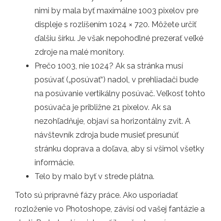
nimi by mala byť maximálne 1003 pixelov pre
displeje s rozlíšením 1024 × 720. Môžete určiť
ďalšiu šírku. Je však nepohodlné prezerať veľké
zdroje na malé monitory.
Prečo 1003, nie 1024? Ak sa stránka musí
posúvať („posúvať“) nadol, v prehliadači bude
na posúvanie vertikálny posúvač. Veľkosť tohto
posúvača je približne 21 pixelov. Ak sa
nezohľadňuje, objaví sa horizontálny zvit. A
návštevník zdroja bude musieť presunúť
stránku doprava a doľava, aby si všimol všetky
informácie.
Telo by malo byť v strede plátna.
Toto sú prípravné fázy práce. Ako usporiadať
rozloženie vo Photoshope, závisí od vašej fantázie a