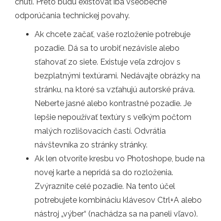
chuti. Preto budú existovať iba všeobecné
odporúčania technickej povahy.
Ak chcete začať, vaše rozloženie potrebuje
pozadie. Dá sa to urobiť nezávisle alebo
sťahovať zo siete. Existuje veľa zdrojov s
bezplatnými textúrami. Nedávajte obrázky na
stránku, na ktoré sa vzťahujú autorské práva.
Neberte jasné alebo kontrastné pozadie. Je
lepšie nepoužívať textúry s veľkým počtom
malých rozlišovacích častí. Odvrátia
návštevníka zo stránky stránky.
Ak len otvoríte kresbu vo Photoshope, bude na
novej karte a nepridá sa do rozloženia.
Zvýraznite celé pozadie. Na tento účel
potrebujete kombináciu klávesov Ctrl+A alebo
nástroj „výber“ (nachádza sa na paneli vľavo).