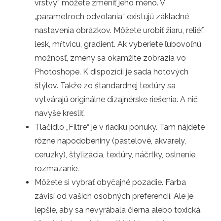
vrstvy“ môžete zmeniť jeho meno. V
„parametroch odvolania“ existujú základné
nastavenia obrázkov. Môžete urobiť žiaru, reliéf,
lesk, mŕtvicu, gradient. Ak vyberiete ľubovoľnú
možnosť, zmeny sa okamžite zobrazia vo
Photoshope. K dispozícii je sada hotových
štýlov. Takže zo štandardnej textúry sa
vytvárajú originálne dizajnérske riešenia. A nič
navyše kresliť.
Tlačidlo „Filtre“ je v riadku ponuky. Tam nájdete
rôzne napodobeniny (pastelové, akvarely,
ceruzky), štylizácia, textúry, náčrtky, oslnenie,
rozmazanie.
Môžete si vybrať obyčajné pozadie. Farba
závisí od vašich osobných preferencií. Ale je
lepšie, aby sa nevyrábala čierna alebo toxická.