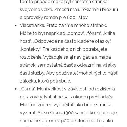
tomto prípade môže byť samotná stránka
svojvoľne veľká. Zmestí malú reklamnú brožúru
a obrovský román pre 600 listov.
Viacstránka. Preto zahŕňa mnoho stránok.
Môže to byť napríklad „domov“, „fórum“, „kniha
hostí“, „Odpovede na často kladené otázky“,
„kontakty“. Pre každého z nich potrebujete
rozloženie. Vyžaduje sa aj navigácia a mapa
stránok: samostatná časť s odkazmi na všetky
časti služby. Aby používateľ mohol rýchlo nájsť
záložku, ktorú potrebuje.
„Guma“. Mení veľkosť v závislosti od rozlíšenia
obrazovky. Natiahne sa s oknom prehliadača.
Musíme vopred vypočítať, ako bude stránka
vyzerať. Ak so šírkou 1300 sa všetko zobrazuje
normálne, potom v 900 pixeloch časť článku