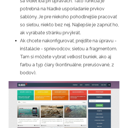
sa vidieť iba pri úpravách. Táto funkcia je
potrebná na hladké usporiadanie prvkov
šablóny. Je pre niekoho pohodlnejšie pracovať
so sieťou, niekto bez nej. Najlepšie je zapnúť ho,
ak vyrábate stránku prvýkrát.
Ak chcete nakonfigurovať, prejdite na úpravu -
inštalácie - sprievodcov, sieťou a fragmentom.
Tam si môžete vybrať veľkosť buniek, ako aj
farbu a typ čiary (kontinuálne, prerušované, z
bodov).