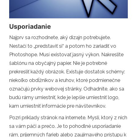
Usporiadanie
Najprv sa rozhodnete, aký dizajn potrebujete.
Nestačí to „predstaviť si“ a potom ho zariadiť vo
Photoshope. Musí existovať jasný výkon. Nakreslite
šablónu na obyčajný papier. Nie je potrebné
prekresliť každý obrázok. Existuje dostatok schémy:
niekoľko obdĺžnikov a kruhov, ktoré podmienečne
označujú prvky webovej stránky. Odhadnite, ako sa
budú rámy umiestniť, kde je lepšie umiestniť logo,
kam umiestniť informácie pre návštevníkov.
Pozri príklady stránok na internete. Mysli, ktorý z nich
sa vám páči a prečo. Je to pohodlné usporiadanie
rám, príjemných farieb alebo zaujímavého prístupu k