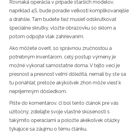
Rovnaká operácia v prípade starších modelov,
napríklad 4S, bude poradie veľkosti komplikovanejšie
a drahšie. Tam budete tiež musieť odskrutkovať
špeciálne skrutky, vložte obrazovku so sklom a
potom odpojte vlak zahrievaním.
Ako môžete overiť, so správnou zručnosťou a
potrebným inventárom, celý postup výmeny je
možné vykonať samostatne doma. V tejto veci je
presnosť a presnosť veľmi dôležitá, nemali by ste sa
tu ponáhľať, pretože akýkoľvek zhon môže viesť k
nepríjemným dôsledkom.
Píšte do komentárov, či bol tento článok pre vás
užitočný, zdieľajte svoje vlastné skúsenosti s
takýmito operáciami a položte akékoľvek otázky
týkajúce sa záujmu o tému článku.