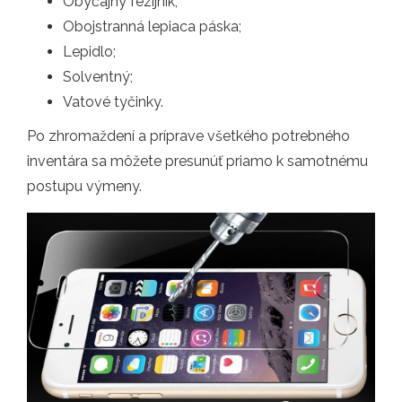
Obyčajný fezijník;
Obojstranná lepiaca páska;
Lepidlo;
Solventný;
Vatové tyčinky.
Po zhromaždení a príprave všetkého potrebného
inventára sa môžete presunúť priamo k samotnému
postupu výmeny.