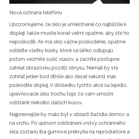
Nová ochrana telefónu
Upozorňujeme, že sklo je umiestnené čo najbližšie k
displeji, takže musíte konať veľmi opatrne, aby ste ho
nepoškodili. Ak má sklo vážne poškodenie, opatrne
oddeľte všetky kúsky, ktoré sa ľahko odlupujú,
potom vezmite sušič vlasov a začnite postupne
zahriať obrazovku pozdĺž obrysu. Nemali by ste
zohriať jeden bod dlhšie ako desať sekúnd, inak
poškodíte displej. V dôsledku týchto akcií sa lepidlo,
upevňovacie sklo trochu topí, čo vám umožní
odstrániť niekoľko ďalších kusov.
Najpresnejšie by malo byť v oblasti tlačidla domov a
na vrchu. Po úplnom odstránení vrstvy ochranného
skla zostanú iba gumové prekrytia na reproduktore a