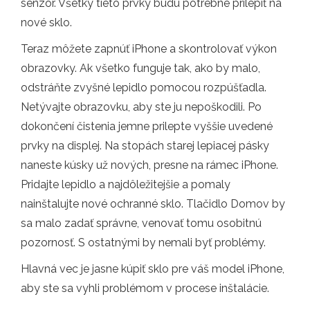
senzor. Všetky tieto prvky budú potrebné prilepiť na
nové sklo.
Teraz môžete zapnúť iPhone a skontrolovať výkon
obrazovky. Ak všetko funguje tak, ako by malo,
odstráňte zvyšné lepidlo pomocou rozpúšťadla.
Netývajte obrazovku, aby ste ju nepoškodili. Po
dokončení čistenia jemne prilepte vyššie uvedené
prvky na displej. Na stopách starej lepiacej pásky
naneste kúsky už nových, presne na rámec iPhone.
Pridajte lepidlo a najdôležitejšie a pomaly
nainštalujte nové ochranné sklo. Tlačidlo Domov by
sa malo zadať správne, venovať tomu osobitnú
pozornosť. S ostatnými by nemali byť problémy.
Hlavná vec je jasne kúpiť sklo pre váš model iPhone,
aby ste sa vyhli problémom v procese inštalácie.