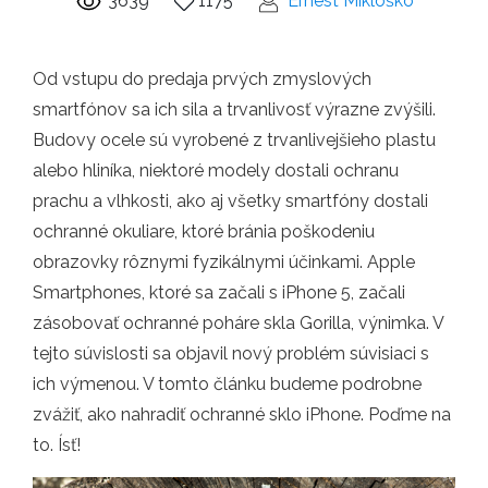
3639
1175
Ernest Mikloško
Od vstupu do predaja prvých zmyslových
smartfónov sa ich sila a trvanlivosť výrazne zvýšili.
Budovy ocele sú vyrobené z trvanlivejšieho plastu
alebo hliníka, niektoré modely dostali ochranu
prachu a vlhkosti, ako aj všetky smartfóny dostali
ochranné okuliare, ktoré bránia poškodeniu
obrazovky rôznymi fyzikálnymi účinkami. Apple
Smartphones, ktoré sa začali s iPhone 5, začali
zásobovať ochranné poháre skla Gorilla, výnimka. V
tejto súvislosti sa objavil nový problém súvisiaci s
ich výmenou. V tomto článku budeme podrobne
zvážiť, ako nahradiť ochranné sklo iPhone. Poďme na
to. Ísť!