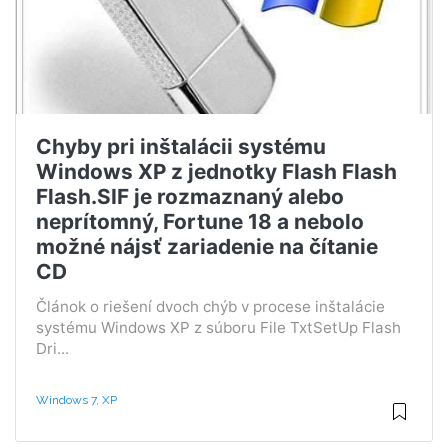
Chyby pri inštalácii systému
Windows XP z jednotky Flash Flash
Flash.SIF je rozmaznaný alebo
neprítomný, Fortune 18 a nebolo
možné nájsť zariadenie na čítanie
CD
Článok o riešení dvoch chýb v procese inštalácie
systému Windows XP z súboru File TxtSetUp Flash
Dri...
Windows 7, XP