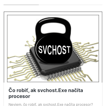
Čo robiť, ak svchost.Exe načíta
procesor
Neviem, čo robiť, ak svchost.Exe načíta procesor?