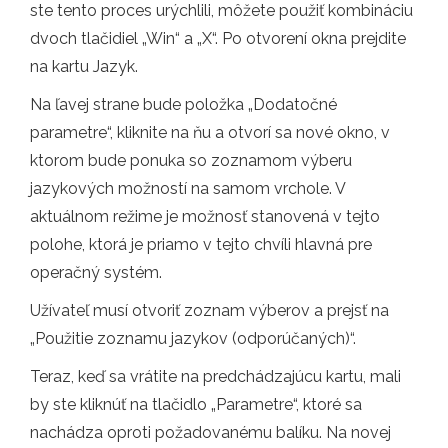
ste tento proces urýchlili, môžete použiť kombináciu
dvoch tlačidiel „Win“ a „X“. Po otvorení okna prejdite
na kartu Jazyk.
Na ľavej strane bude položka „Dodatočné
parametre“, kliknite na ňu a otvorí sa nové okno, v
ktorom bude ponuka so zoznamom výberu
jazykových možností na samom vrchole. V
aktuálnom režime je možnosť stanovená v tejto
polohe, ktorá je priamo v tejto chvíli hlavná pre
operačný systém.
Užívateľ musí otvoriť zoznam výberov a prejsť na
„Použitie zoznamu jazykov (odporúčaných)“.
Teraz, keď sa vrátite na predchádzajúcu kartu, mali
by ste kliknúť na tlačidlo „Parametre“, ktoré sa
nachádza oproti požadovanému balíku. Na novej