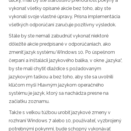
uličky, mali by ste starostlivo prehodnotiť pokyny a
vykonať všetky opísané akcie bez toho, aby ste
vykonali svoje vlastné úpravy. Prísna implementácia
všetkých odporúčaní zaručuje pozitívny výsledok.
Stále by ste nemali zabudnúť vykonať niektoré
dôležité akcie predpísané v odporúčaniach, ako
zmeniť jazyk systému Windows 10. Po úspešnom
čerpaní a inštalácii jazykového balíka, v okne „jazyka“,
by ste mali chytiť dlaždice s požadovaným
jazykovým taškou a bez toho, aby ste sa uvoľnili
kľúčom myši Hlavným jazykom operačného
systému je jazyk, ktorý sa nachádza presne na
začiatku zoznamu.
Takže s veľkou túžbou urobiť jazykové zmeny v
rozhraní Windows 7 alebo 10, používateľ, vyzbrojený
potrebnými pokynmi, bude schopný vykonávať