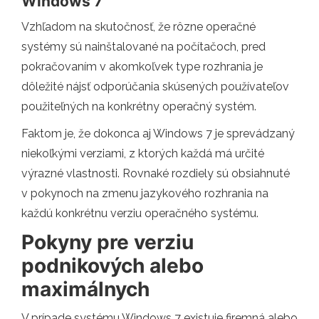
Windows 7
Vzhľadom na skutočnosť, že rôzne operačné
systémy sú nainštalované na počítačoch, pred
pokračovaním v akomkoľvek type rozhrania je
dôležité nájsť odporúčania skúsených používateľov
použiteľných na konkrétny operačný systém.
Faktom je, že dokonca aj Windows 7 je sprevádzaný
niekoľkými verziami, z ktorých každá má určité
výrazné vlastnosti. Rovnaké rozdiely sú obsiahnuté
v pokynoch na zmenu jazykového rozhrania na
každú konkrétnu verziu operačného systému.
Pokyny pre verziu
podnikových alebo
maximálnych
V prípade systému Windows 7 existuje firemná alebo