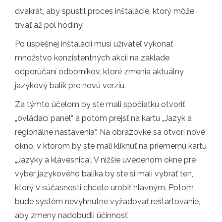
dvakrát, aby spustil proces inštalácie, ktorý môže
trvať až pol hodiny.
Po úspešnej inštalácii musí užívateľ vykonať
množstvo konzistentných akcií na základe
odporúčaní odborníkov, ktoré zmenia aktuálny
jazykový balík pre novú verziu.
Za týmto účelom by ste mali spočiatku otvoriť
„ovládací panel“ a potom prejsť na kartu „Jazyk a
regionálne nastavenia“. Na obrazovke sa otvorí nové
okno, v ktorom by ste mali kliknúť na priemernú kartu
„Jazyky a klávesnica“. V nižšie uvedenom okne pre
výber jazykového balíka by ste si mali vybrať ten,
ktorý v súčasnosti chcete urobiť hlavným. Potom
bude systém nevyhnutne vyžadovať reštartovanie,
aby zmeny nadobudli účinnosť.