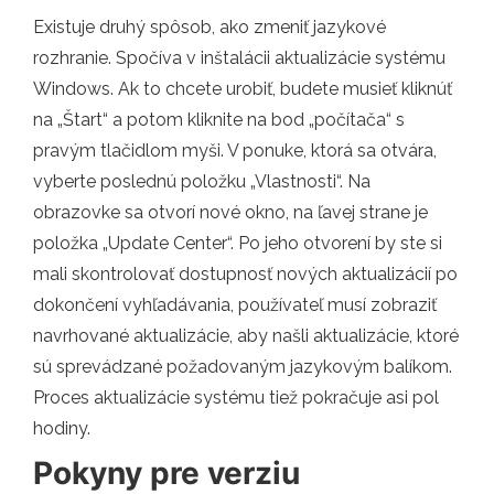
Existuje druhý spôsob, ako zmeniť jazykové
rozhranie. Spočíva v inštalácii aktualizácie systému
Windows. Ak to chcete urobiť, budete musieť kliknúť
na „Štart“ a potom kliknite na bod „počítača“ s
pravým tlačidlom myši. V ponuke, ktorá sa otvára,
vyberte poslednú položku „Vlastnosti“. Na
obrazovke sa otvorí nové okno, na ľavej strane je
položka „Update Center“. Po jeho otvorení by ste si
mali skontrolovať dostupnosť nových aktualizácií po
dokončení vyhľadávania, používateľ musí zobraziť
navrhované aktualizácie, aby našli aktualizácie, ktoré
sú sprevádzané požadovaným jazykovým balíkom.
Proces aktualizácie systému tiež pokračuje asi pol
hodiny.
Pokyny pre verziu