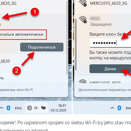
ojenie“. Po úspešnom spojení so sieťou Wi-Fi by jeho stav mal 
pripojenie na internet.