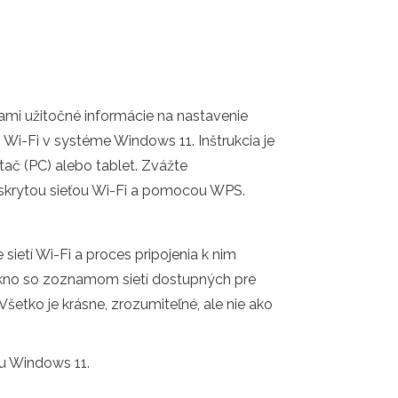
ami užitočné informácie na nastavenie
i Wi-Fi v systéme Windows 11. Inštrukcia je
tač (PC) alebo tablet. Zvážte
o skrytou sieťou Wi-Fi a pomocou WPS.
ietí Wi-Fi a proces pripojenia k nim
é okno so zoznamom sietí dostupných pre
D. Všetko je krásne, zrozumiteľné, ale nie ako
mu Windows 11.