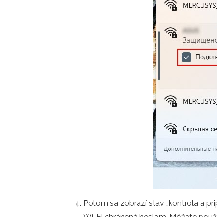
Potom sa zobrazí stav „kontrola a prip
Wi-Fi chránená heslom. Môžete použiť 