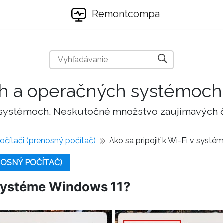
Remontcompa
ch a operačných systémoch
 systémoch. Neskutočné množstvo zaujímavých 
očítači (prenosný počítač)
Ako sa pripojiť k Wi-Fi v syst
NOSNÝ POČÍTAČ)
v systéme Windows 11?