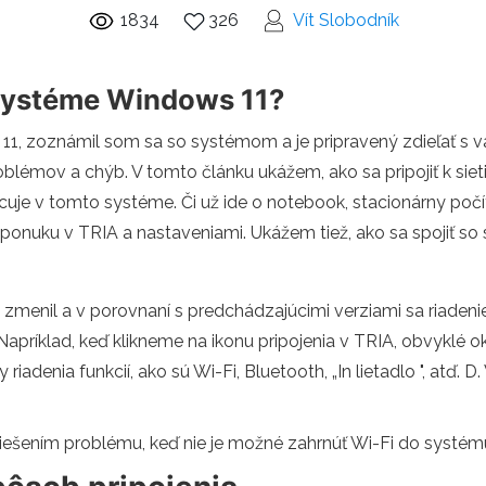
1834
326
Vít Slobodník
v systéme Windows 11?
1, zoznámil som sa so systémom a je pripravený zdieľať s v
oblémov a chýb. V tomto článku ukážem, ako sa pripojiť k siet
cuje v tomto systéme. Či už ide o notebook, stacionárny počí
z ponuku v TRIA a nastaveniami. Ukážem tiež, ako sa spojiť s
menil a v porovnaní s predchádzajúcimi verziami sa riadenie s
 Napríklad, keď klikneme na ikonu pripojenia v TRIA, obvykl
ky riadenia funkcií, ako sú Wi-Fi, Bluetooth, „In lietadlo ", atď. 
riešením problému, keď nie je možné zahrnúť Wi-Fi do systé