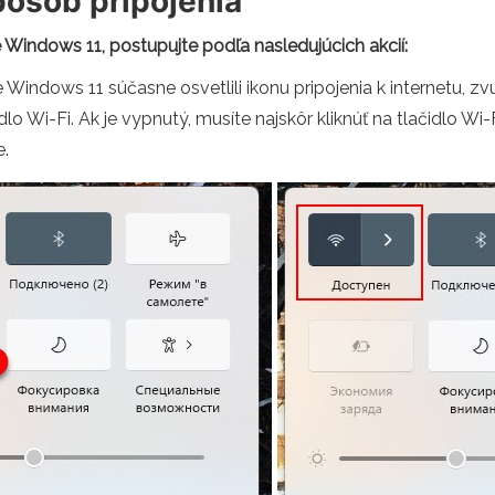
pôsob pripojenia
me Windows 11, postupujte podľa nasledujúcich akcií:
e Windows 11 súčasne osvetlili ikonu pripojenia k internetu, zv
lo Wi-Fi. Ak je vypnutý, musíte najskôr kliknúť na tlačidlo Wi-
e.