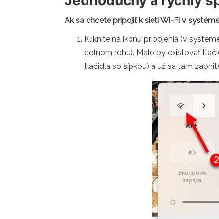
Jednoduchý a rýchly s
Ak sa chcete pripojiť k sieti Wi-Fi v systé
Kliknite na ikonu pripojenia (v systém
dolnom rohu). Malo by existovať tlačid
tlačidla so šípkou) a už sa tam zapnit