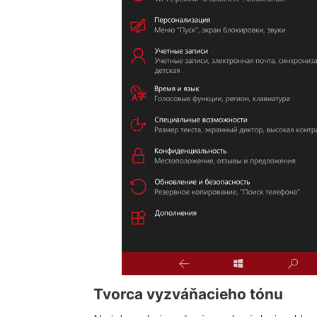
Tvorca vyzváňacieho tónu