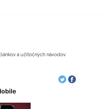
článkov a užitočných návodov
obile