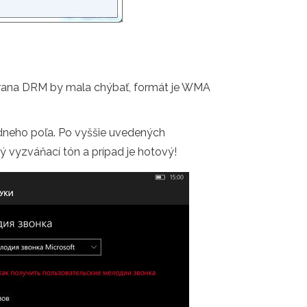
chrana DRM by mala chýbať, formát je WMA
zdneho poľa. Po vyššie uvedených
ý vyzváňací tón a prípad je hotový!