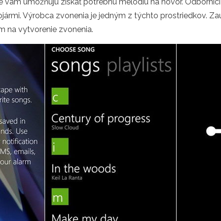
toré vám umožňujú získať potrebnú melódiu na hovor. Odborní
jármi. Výrobca zvonenia je jedným z týchto prostriedkov. Z
 na vytvorenie zvonenia.