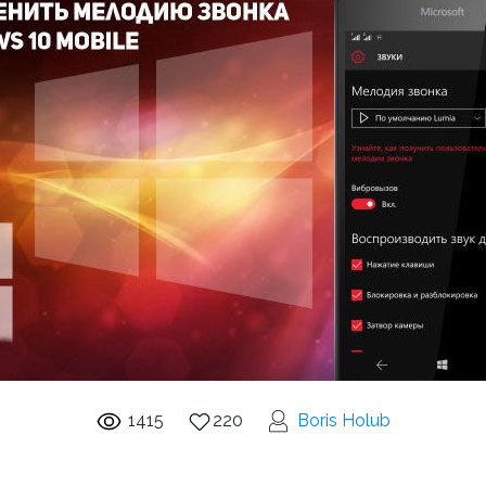
1415
220
Boris Holub