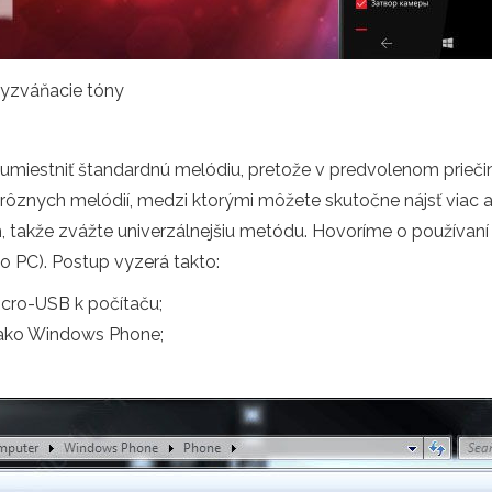
 vyzváňacie tóny
é umiestniť štandardnú melódiu, pretože v predvolenom prieči
 rôznych melódií, medzi ktorými môžete skutočne nájsť viac 
, takže zvážte univerzálnejšiu metódu. Hovoríme o používaní k
o PC). Postup vyzerá takto:
icro-USB k počítaču;
á ako Windows Phone;