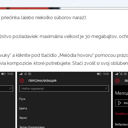
priečinka (alebo niekoľko súborov naraz);
ožstvo požiadaviek: maximálna veľkosť je 30 megabajtov, o
Zvuky“ a kliknite pod tlačidlo „Melódia hovoru“ pomocou prá
 kompozície, ktoré potrebujete. Stačí zvoliť si svoj obľúben