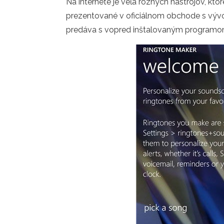
Na internete je veľa rôznych nástrojov, k
prezentované v oficiálnom obchode s vývo
predáva s vopred inštalovaným programom