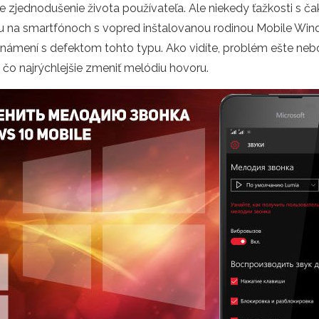
e zjednodušenie života používateľa. Ale niekedy ťažkosti s čak
 na smartfónoch s vopred inštalovanou rodinou Mobile Wind
ní s defektom tohto typu. Ako vidíte, problém ešte nebol 
čo najrýchlejšie zmeniť melódiu hovoru.