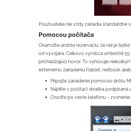
Používatelia nie vždy zariadia štandardné
Pomocou počítača
Okamžite urobte rezerváciu, že nie je ťažk
od vývojára. Celkovo výrobca umiestnil 55
prichádzajúci hovor. To vyhovuje niekoľkým
externému zariadeniu (tablet, netbook aleb
Pripojte zariadenie pomocou drôtu M
Nájdite v počítači skratka podpísan
Choďte po ceste telefónu - zvonenie;