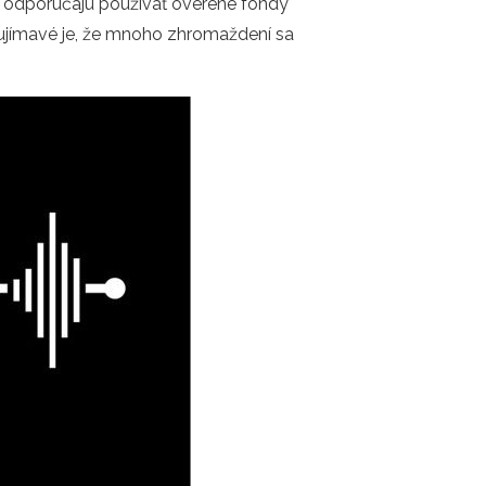
ci odporúčajú používať overené fondy
aujímavé je, že mnoho zhromaždení sa