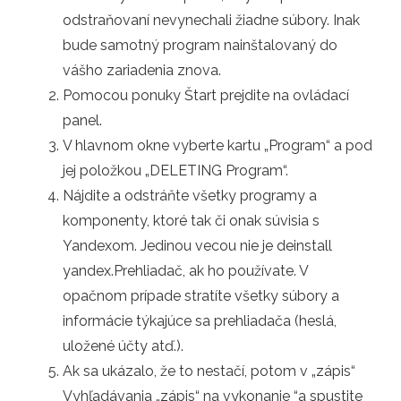
odstraňovaní nevynechali žiadne súbory. Inak
bude samotný program nainštalovaný do
vášho zariadenia znova.
Pomocou ponuky Štart prejdite na ovládací
panel.
V hlavnom okne vyberte kartu „Program“ a pod
jej položkou „DELETING Program“.
Nájdite a odstráňte všetky programy a
komponenty, ktoré tak či onak súvisia s
Yandexom. Jedinou vecou nie je deinstall
yandex.Prehliadač, ak ho používate. V
opačnom prípade stratíte všetky súbory a
informácie týkajúce sa prehliadača (heslá,
uložené účty atď.).
Ak sa ukázalo, že to nestačí, potom v „zápis“
Vyhľadávania „zápis“ na vykonanie “a spustite