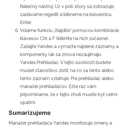
Nálečný nástroj. Už v poli, ktorý sa zobrazuje,
zadávame regedit a klikneme na klávesnicu
Enter.
Voláme funkciu „Nájdite“ pomocou kombinácie
klávesov Ctrl a F (kliknite na nich súčasne).
Zadajte Yandex a vymažte nájdené záznamy a
komponenty (ak sa znova nezaujímajú,
Yandex.Prehliadač. V tejto súvislosti budete
musieť starostlivo zistiť, na čo sa tento alebo
tento záznam vzťahuje: Pre prehliadač alebo
manažér prehliadačov. Ešte raz vám
pripomíname, že v tejto chvíli musíte byť veľmi
opatrní.
Sumarizujeme
Manažér prehliadača Yandex monitoruje zmeny a