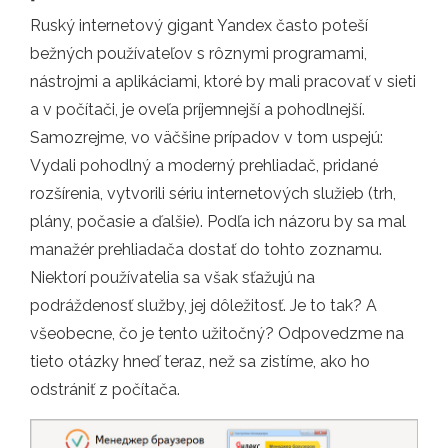
Ruský internetový gigant Yandex často poteší
bežných používateľov s rôznymi programami,
nástrojmi a aplikáciami, ktoré by mali pracovať v sieti
a v počítači, je oveľa príjemnejší a pohodlnejší.
Samozrejme, vo väčšine prípadov v tom uspejú:
Vydali pohodlný a moderný prehliadač, pridané
rozšírenia, vytvorili sériu internetových služieb (trh,
plány, počasie a ďalšie). Podľa ich názoru by sa mal
manažér prehliadača dostať do tohto zoznamu.
Niektorí používatelia sa však sťažujú na
podráždenosť služby, jej dôležitosť. Je to tak? A
všeobecne, čo je tento užitočný? Odpovedzme na
tieto otázky hneď teraz, než sa zistíme, ako ho
odstrániť z počítača.