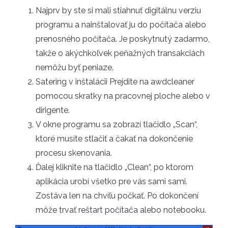
Najprv by ste si mali stiahnuť digitálnu verziu
programu a nainštalovať ju do počítača alebo
prenosného počítača. Je poskytnutý zadarmo,
takže o akýchkoľvek peňažných transakciách
nemôžu byť peniaze.
Satering v inštalácii Prejdite na awdcleaner
pomocou skratky na pracovnej ploche alebo v
dirigente.
V okne programu sa zobrazí tlačidlo „Scan“,
ktoré musíte stlačiť a čakať na dokončenie
procesu skenovania.
Ďalej kliknite na tlačidlo „Clean“, po ktorom
aplikácia urobí všetko pre vás sami sami.
Zostáva len na chvíľu počkať. Po dokončení
môže trvať reštart počítača alebo notebooku.