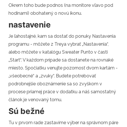
Okrem toho bude podnos (na monitore vľavo pod
hodinami) obohatený o novú ikonu.
nastavenie
Je ľahostajné, kam sa dostať do ponuky Nastavenia
programu - môžete z Treya vybrať „Nastavenia“,
alebo môžete v katalógu Sweater Punto v časti
„Start“. V každom prípade sa dostanete na rovnaké
miesto. Spočiatku venujte pozornosť dvom kartám -
„všeobecné“ a „zvuky“. Budete potrebovať
podrobnejšie oboznámenie sa so zvyškom v
procese priamej práce v dodatku a náš samostatný
článok je venovaný tomu.
Sú bežné
Tu v prvom rade zastavíme výber na správnom páre