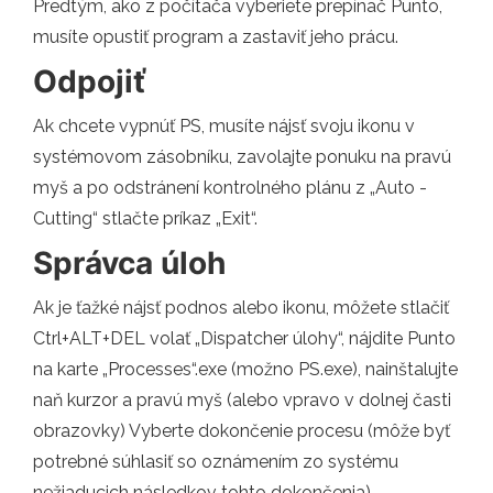
Predtým, ako z počítača vyberiete prepínač Punto,
musíte opustiť program a zastaviť jeho prácu.
Odpojiť
Ak chcete vypnúť PS, musíte nájsť svoju ikonu v
systémovom zásobníku, zavolajte ponuku na pravú
myš a po odstránení kontrolného plánu z „Auto -
Cutting“ stlačte príkaz „Exit“.
Správca úloh
Ak je ťažké nájsť podnos alebo ikonu, môžete stlačiť
Ctrl+ALT+DEL volať „Dispatcher úlohy“, nájdite Punto
na karte „Processes“.exe (možno PS.exe), nainštalujte
naň kurzor a pravú myš (alebo vpravo v dolnej časti
obrazovky) Vyberte dokončenie procesu (môže byť
potrebné súhlasiť so oznámením zo systému
nežiaducich následkov tohto dokončenia).