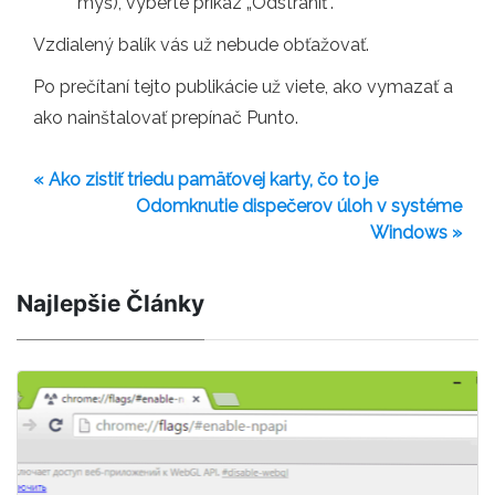
myš), vyberte príkaz „Odstrániť“.
Vzdialený balík vás už nebude obťažovať.
Po prečítaní tejto publikácie už viete, ako vymazať a
ako nainštalovať prepínač Punto.
« Ako zistiť triedu pamäťovej karty, čo to je
Odomknutie dispečerov úloh v systéme
Windows »
Najlepšie Články