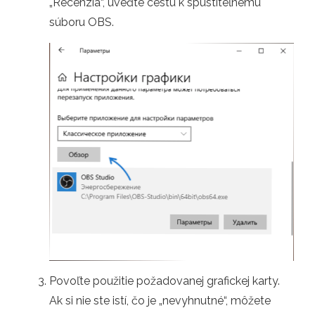
„Recenzia“, uveďte cestu k spustiteľnému
súboru OBS.
Povoľte použitie požadovanej grafickej karty.
Ak si nie ste istí, čo je „nevyhnutné“, môžete