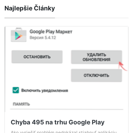
Najlepšie Články
Chyba 495 na trhu Google Play
Ako vyriešiť problém nedokázal stiahnuť aplikáciu