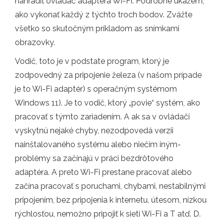
nahradiť ovládač adaptéra Wi-Fi. Podrobne ukážem,
ako vykonať každý z týchto troch bodov. Zvážte
všetko so skutočným príkladom as snímkami
obrazovky.
Vodič, toto je v podstate program, ktorý je
zodpovedný za pripojenie železa (v našom prípade
je to Wi-Fi adaptér) s operačným systémom
Windows 11). Je to vodič, ktorý „povie“ systém, ako
pracovať s týmto zariadením. A ak sa v ovládači
vyskytnú nejaké chyby, nezodpovedá verzii
nainštalovaného systému alebo niečím iným-
problémy sa začínajú v práci bezdrôtového
adaptéra. A preto Wi-Fi prestane pracovať alebo
začína pracovať s poruchami, chybami, nestabilnými
pripojením, bez pripojenia k internetu, útesom, nízkou
rýchlosťou, nemožno pripojiť k sieti Wi-Fi a T atď. D.