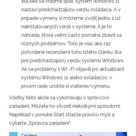
Iba keď sa vrátime späť, systém Windows 11
nastaví predchádzajúcu verziu ovládača. A v
prípade výmeny si môžeme zvoliť jednu z už
nainštalovaných verzií v systéme. A je to
náhrada, ktorá veľmi často pomáha zbaviť sa
rôznych problémov. Toto je viac ako raz
potvrdené recenziami toho istého článku, iba
pre predchádzajúcu verziu systému Windows.
Ak sa problémy s Wi -Fi objavili po aktualizácii
systému Windows 11 alebo ovládačov, v
prvom rade, urobte si vrátenie/výmenu.
Všetky tieto akcie sa vykonávajú v správcovi
zariadení. Môžete ho otvoriť niekoľkými spôsobmi.
Napríklad v ponuke Štart stlačte pravicu myši a
vyberte „Správca zariadení“.