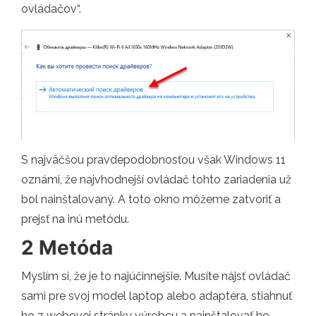
ovládačov“.
S najväčšou pravdepodobnosťou však Windows 11
oznámi, že najvhodnejší ovládač tohto zariadenia už
bol nainštalovaný. A toto okno môžeme zatvoriť a
prejsť na inú metódu.
2 Metóda
Myslím si, že je to najúčinnejšie. Musíte nájsť ovládač
sami pre svoj model laptop alebo adaptéra, stiahnuť
ho z webovej stránky výrobcu a nainštalovať ho.