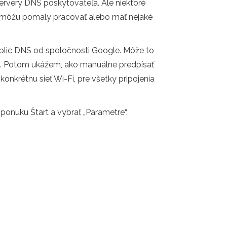
ervery DNS poskytovateľa. Ale niektoré
 môžu pomaly pracovať alebo mať nejaké
blic DNS od spoločnosti Google. Môže to
NS. Potom ukážem, ako manuálne predpísať
krétnu sieť Wi-Fi, pre všetky pripojenia
onuku Štart a vybrať „Parametre“.