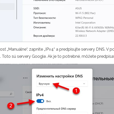
 „Manuálne“, zapnite „IPv4“ a predpisujte servery DNS. V pol
. Toto sú servery Google. Ak je to potrebné, môžete predpísať