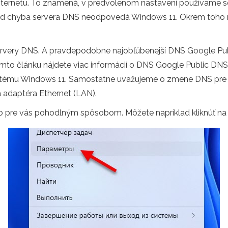
internetu. To znamená, v predvolenom nastavení používame s
íklad chyba servera DNS neodpovedá Windows 11. Okrem toho
servery DNS. A pravdepodobne najobľúbenejší DNS Google Pu
tomto článku nájdete viac informácií o DNS Google Public D
tému Windows 11. Samostatne uvažujeme o zmene DNS pre kon
 adaptéra Ethernet (LAN).
o pre vás pohodlným spôsobom. Môžete napríklad kliknúť na p