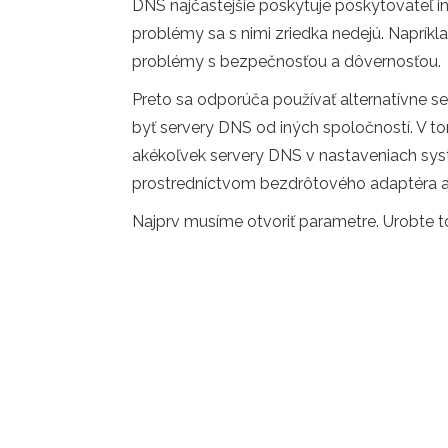
DNS najčastejšie poskytuje poskytovateľ 
problémy sa s nimi zriedka nedejú. Napr
problémy s bezpečnosťou a dôvernosťou.
Preto sa odporúča používať alternatívne 
byť servery DNS od iných spoločností. V 
akékoľvek servery DNS v nastaveniach sys
prostredníctvom bezdrôtového adaptéra a
Najprv musíme otvoriť parametre. Urobte t