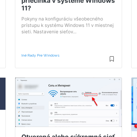
priečinka v systéme Windows
11?
Pokyny na konfiguráciu všeobecného
prístupu k systému Windows 11 v miestnej
sieti. Nastavenie sieťov...
Iné Rady Pre Windows
Otvorená alebo súkromná sieť