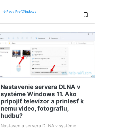
Iné Rady Pre Windows
Nastavenie servera DLNA v
systéme Windows 11. Ako
pripojiť televízor a priniesť k
nemu video, fotografiu,
hudbu?
Nastavenia servera DLNA v systéme