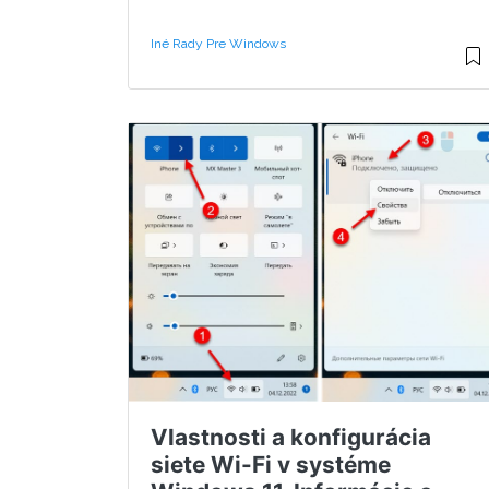
Iné Rady Pre Windows
Vlastnosti a konfigurácia
siete Wi-Fi v systéme