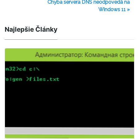
Chyba servera DNS neodpovedá na
Windows 11 »
Najlepšie Články