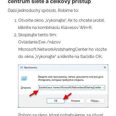
centrum siete a celkový prístup
Ďalší jednoduchý spôsob. Robíme to:
Otvorte okno „Vykonajte“. Ak to chcete urobiť,
kliknite na kombináciu Klávesov Win+R.
Skopírujte tento tím:
Ovládanie.Exe /názov
Microsoft.NetworkAndsharingCenter ho vložte
do okna „Vykonajte“ a kliknite na tlačidlo OK.
Potom sa okno, ktoré potrebujeme, sa otvorí.