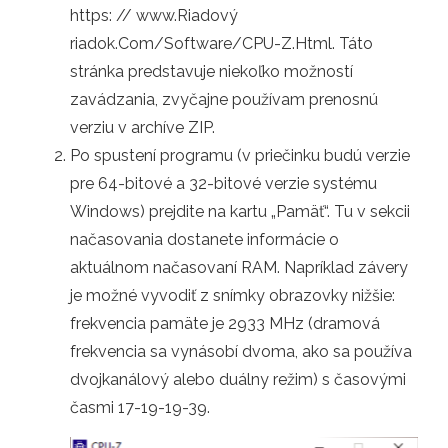
https: // www.Riadový
riadok.Com/Software/CPU-Z.Html. Táto
stránka predstavuje niekoľko možností
zavádzania, zvyčajne používam prenosnú
verziu v archíve ZIP.
Po spustení programu (v priečinku budú verzie
pre 64-bitové a 32-bitové verzie systému
Windows) prejdite na kartu „Pamäť“. Tu v sekcii
načasovania dostanete informácie o
aktuálnom načasovaní RAM. Napríklad závery
je možné vyvodiť z snímky obrazovky nižšie:
frekvencia pamäte je 2933 MHz (dramová
frekvencia sa vynásobí dvoma, ako sa používa
dvojkanálový alebo duálny režim) s časovými
časmi 17-19-19-39.