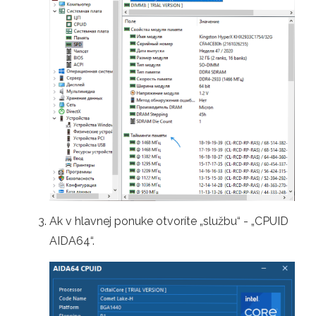
Ak v hlavnej ponuke otvoríte „službu“ - „CPUID
AIDA64“.