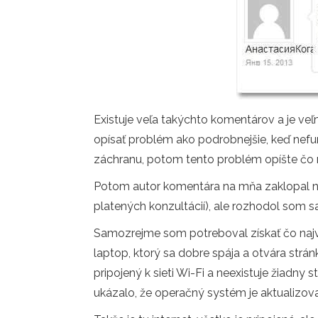
Existuje veľa takýchto komentárov a je veľ
opísať problém ako podrobnejšie, keď nefu
záchranu, potom tento problém opíšte čo n
Potom autor komentára na mňa zaklopal na
platených konzultácií), ale rozhodol som sa n
Samozrejme som potreboval získať čo najv
laptop, ktorý sa dobre spája a otvára strá
pripojený k sieti Wi-Fi a neexistuje žiadny s
ukázalo, že operačný systém je aktualizov