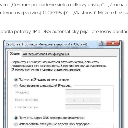
ení: „Centrum pre riadenie sietí a celkový prístup“ - „Zmena
t internetovej verzie 4 (TCP/IPv4)“ - „Vlastnosti“. Môžete tiež 
podľa potreby, IP a DNS automaticky prijali prenosný počítač