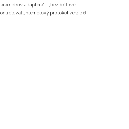
 parametrov adaptéra“ - „bezdrôtové
skontrolovať „internetový protokol verzie 6
.