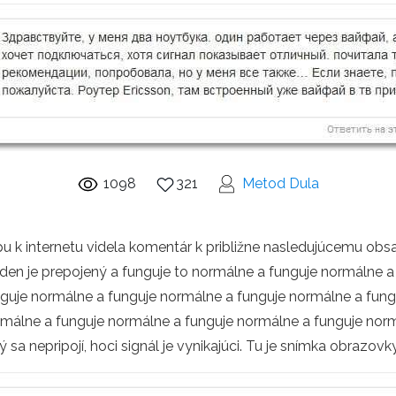
1098
321
Metod Dula
pu k internetu videla komentár k približne nasledujúcemu obsah
 jeden je prepojený a funguje to normálne a funguje normálne
guje normálne a funguje normálne a funguje normálne a fung
málne a funguje normálne a funguje normálne a funguje norm
sa nepripojí, hoci signál je vynikajúci. Tu je snímka obrazovky