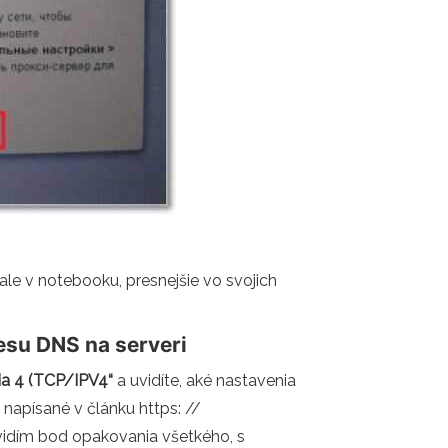
le v notebooku, presnejšie vo svojich
esu DNS na serveri
zia 4 (TCP/IPV4“
a uvidíte, aké nastavenia
 napísané v článku https: //
idím bod opakovania všetkého, s