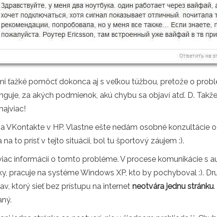
mi ťažké pomôcť dokonca aj s veľkou túžbou, pretože o probl
nguje, za akých podmienok, akú chybu sa objaví atď. D. Takž
ajviac!
 VKontakte v HP. Vlastne ešte nedám osobné konzultácie o
a to prísť v tejto situácii, bol tu športový záujem :).
iac informácií o tomto probléme. V procese komunikácie s 
nky, pracuje na systéme Windows XP, kto by pochyboval :). Dru
tav, ktorý sieť bez prístupu na internet
neotvára jednu stránku
aný.