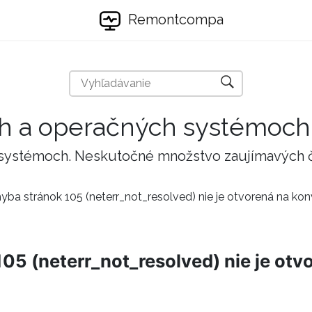
Remontcompa
ch a operačných systémoch
 systémoch. Neskutočné množstvo zaujímavých 
hyba stránok 105 (neterr_not_resolved) nie je otvorená na kon
105 (neterr_not_resolved) nie je otv