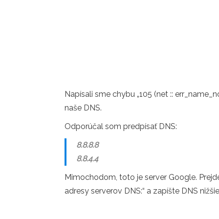
Napísali sme chybu „105 (net :: err_name_n
naše DNS.
Odporúčal som predpísať DNS:
8.8.8.8
8.8.4.4
Mimochodom, toto je server Google. Prejde
adresy serverov DNS:“ a zapíšte DNS nižšie. 