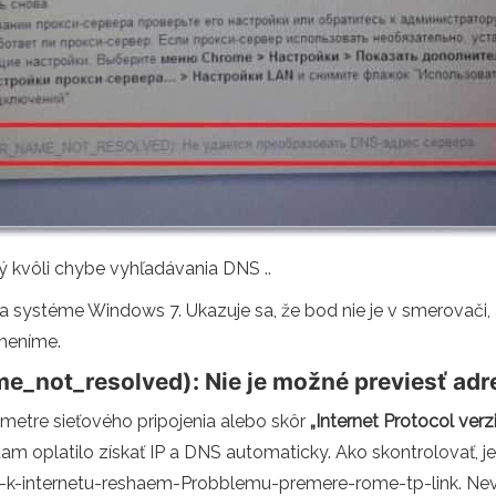
ný kvôli chybe vyhľadávania DNS ..
 systéme Windows 7. Ukazuje sa, že bod nie je v smerovači, a
zmeníme.
me_not_resolved): Nie je možné previesť adr
metre sieťového pripojenia alebo skôr
„Internet Protocol ver
am oplatilo získať IP a DNS automaticky. Ako skontrolovať, je
a-k-internetu-reshaem-Probblemu-premere-rome-tp-link. Nev