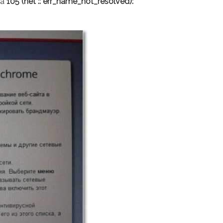
ba
105 (net :: err_name_not_resolved):