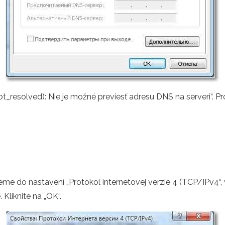
ot_resolved): Nie je možné previesť adresu DNS na serveri“. 
me do nastavení „Protokol internetovej verzie 4 (TCP/IPv4“,
Kliknite na „OK“.