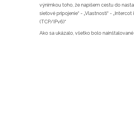
výnimkou toho, že napíšem cestu do nastav
sieťové pripojenie“ - „Vlastnosti“ - „Interco
(TCP/IPv6)“
Ako sa ukázalo, všetko bolo nainštalované 