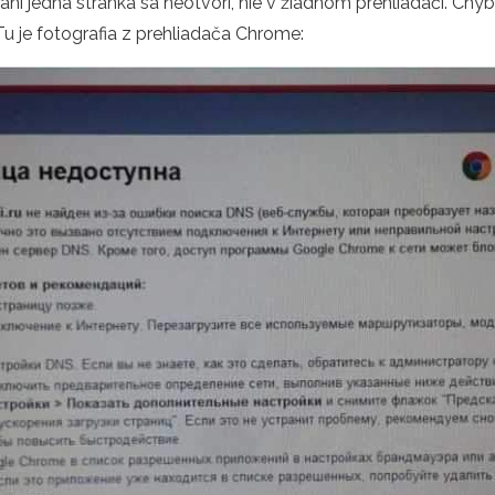
le ani jedna stránka sa neotvorí, nie v žiadnom prehliadači. Chy
u je fotografia z prehliadača Chrome: