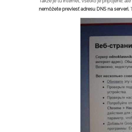
Takže je tu internet, všetko je pripojené, a
nemôžete previesť adresu DNS na serveri.
T