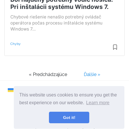
Pri inštalácii systému Windows 7.
Chybové riešenie nenašlo potrebný ovládač
operátora počas procesu inštalácie systému
Windows 7...
Chyby
« Predchádzajúce
Ďalšie »
This website uses cookies to ensure you get the
best experience on our website.
Learn more
2026 ©
Remontcompa
Got it!
Všetky kategórie
Stránka o počítačoch a operačných systémoch