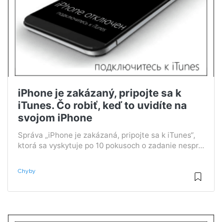
iPhone je zakázaný, pripojte sa k
iTunes. Čo robiť, keď to uvidíte na
svojom iPhone
Správa „iPhone je zakázaná, pripojte sa k iTunes“,
ktorá sa vyskytuje po 10 pokusoch o zadanie nespr...
Chyby