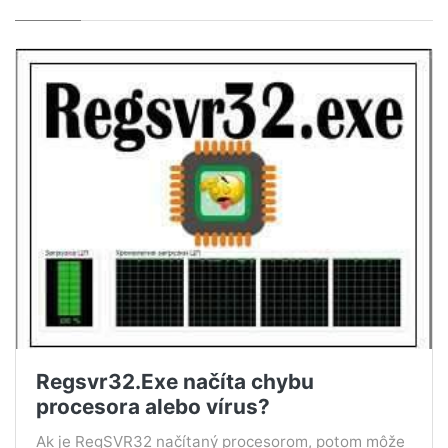
Regsvr32.Exe načíta chybu
procesora alebo vírus?
Ak je RegSVR32 načítaný procesorom, potom môže