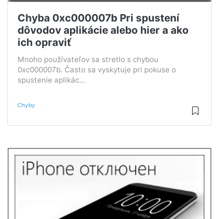
Chyba 0xc000007b Pri spustení
dôvodov aplikácie alebo hier a ako
ich opraviť
Mnoho používateľov sa stretlo s chybou
0xc000007b. Často sa vyskytuje pri pokuse o
spustenie aplikác...
Chyby