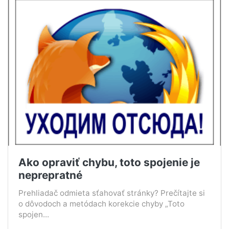
Ako opraviť chybu, toto spojenie je
neprepratné
Prehliadač odmieta sťahovať stránky? Prečítajte si
o dôvodoch a metódach korekcie chyby „Toto
spojen...