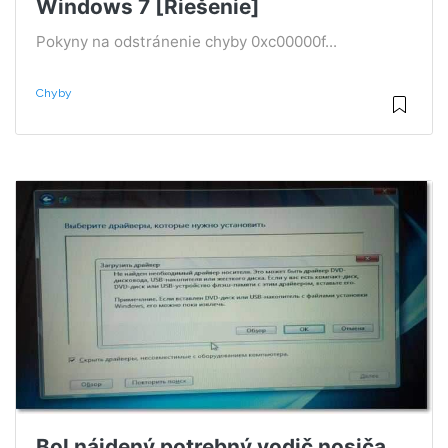
Windows 7 [Riešenie]
Pokyny na odstránenie chyby 0xc00000f...
Chyby
Bol nájdený potrebný vodič nosiča.