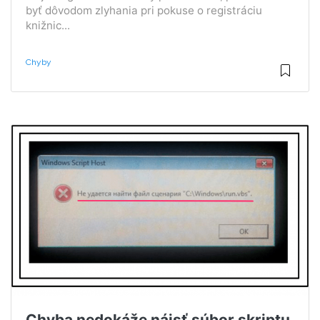
byť dôvodom zlyhania pri pokuse o registráciu
knižnic...
Chyby
Chyba nedokáže nájsť súbor skriptu