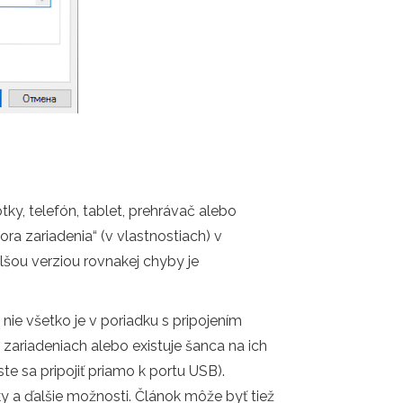
ky, telefón, tablet, prehrávač alebo
ra zariadenia“ (v vlastnostiach) v
lšou verziou rovnakej chyby je
nie všetko je v poriadku s pripojením
 zariadeniach alebo existuje šanca na ich
te sa pripojiť priamo k portu USB).
y a ďalšie možnosti. Článok môže byť tiež