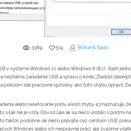
3389
519
Bohumil Ďaďo
SB v systéme Windows 10 alebo Windows 8 (8.1) -flash jednot
íte neznáme zariadenie USB a správu o kóde „Žiadosť deskripto
sa pokúsim dať pracovné spôsoby, ako túto chybu opraviť. Ďa
iadenia alebo resetovanie portu a kód chyby 43 naznačuje, že 
to však nie je vždy Dôvod (ale ak sa niečo urobilo s portmi na
nto faktor, podobne-ak niečo pripojíte cez centrum USB, pokús
dačoch Windows alebo ich nesprávnej práci, ale zvážime všetk