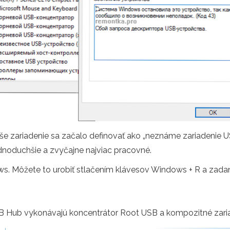
vaše zariadenie sa začalo definovať ako „neznáme zariadeni
ednoduchšie a zvyčajne najviac pracovné.
dows. Môžete to urobiť stlačením klávesov Windows + R a z
SB Hub vykonávajú koncentrátor Root USB a kompozitné zari