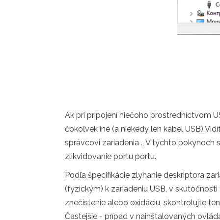
Ak pri pripojení niečoho prostredníctvom U
čokoľvek iné (a niekedy len kábel USB) Vid
správcovi zariadenia ., V týchto pokynoch 
zlikvidovanie portu portu.
Podľa špecifikácie zlyhanie deskriptora zar
(fyzickým) k zariadeniu USB, v skutočnosti 
znečistenie alebo oxidáciu, skontrolujte te
Častejšie - prípad v nainštalovaných ovlá