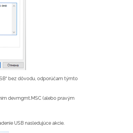
e USB“ bez dôvodu, odporúčam týmto
adaním devmgmt.MSC (alebo pravým
adenie USB nasledujúce akcie.