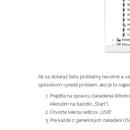
Ak sa doteraz tieto problémy nevšimli a 
spôsobom vyriešiť problém, ako je to najj
Prejdite na správcu zariadenia Win
kliknutím na tlačidlo „Štart“).
Otvorte sekciu radičov „USB“.
Pre každé z generických zariadení U