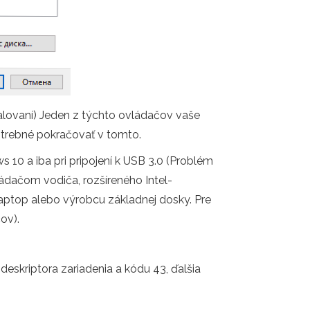
nštalovaní) Jeden z týchto ovládačov vaše
otrebné pokračovať v tomto.
 10 a iba pri pripojení k USB 3.0 (Problém
dačom vodiča, rozšíreného Intel-
 laptop alebo výrobcu základnej dosky. Pre
ov).
eskriptora zariadenia a kódu 43, ďalšia