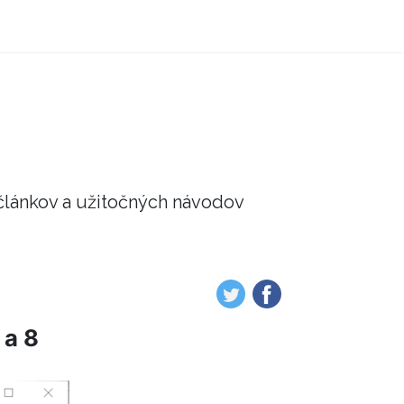
článkov a užitočných návodov
 a 8