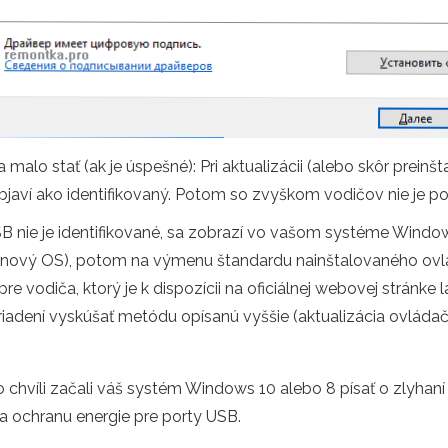
a malo stať (ak je úspešné): Pri aktualizácii (alebo skôr prei
javí ako identifikovaný. Potom so zvyškom vodičov nie je p
B nie je identifikované, sa zobrazí vo vašom systéme Windows
a nový OS), potom na výmenu štandardu nainštalovaného ovlá
re vodiča, ktorý je k dispozícii na oficiálnej webovej stránke
riadení vyskúšať metódu opísanú vyššie (aktualizácia ovládač
hvíli začali váš systém Windows 10 alebo 8 písať o zlyhaní d
na ochranu energie pre porty USB.