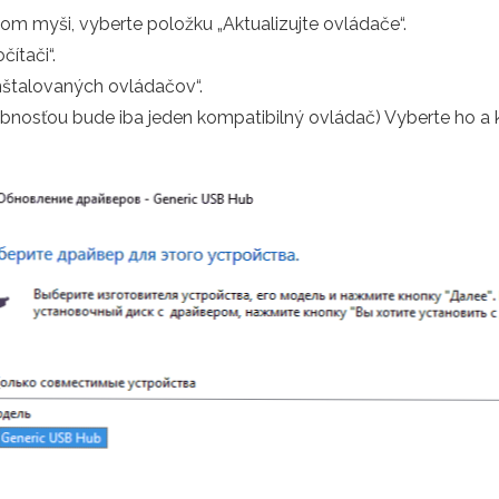
dlom myši, vyberte položku „Aktualizujte ovládače“.
ítači“.
nštalovaných ovládačov“.
sťou bude iba jeden kompatibilný ovládač) Vyberte ho a klik