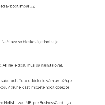
media/boot.Impar.GZ
. Načítava sa blesková jednotka je
k nie je dosť, musí sa nainštalovať.
h súboroch. Toto oddelenie vám umožňuje
kou. V druhej časti môžete hodiť dôležité
pre Netist - 200 MB, pre BusinessCard - 50