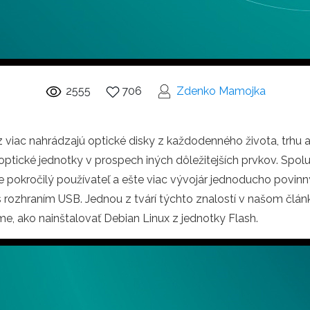
2555
706
Zdenko Mamojka
z viac nahrádzajú optické disky z každodenného života, trhu
optické jednotky v prospech iných dôležitejších prvkov. Spo
e pokročilý používateľ a ešte viac vývojár jednoducho povin
 rozhraním USB. Jednou z tvárí týchto znalostí v našom člán
, ako nainštalovať Debian Linux z jednotky Flash.