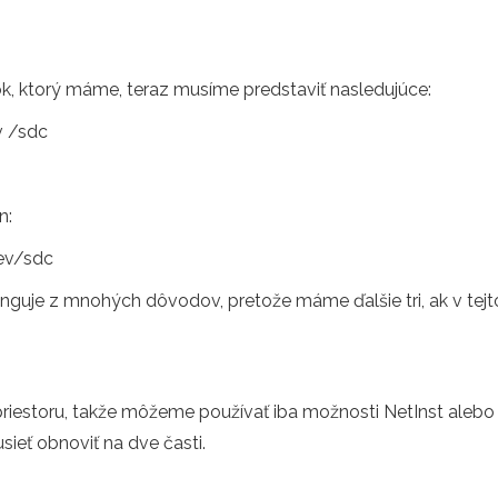
k, ktorý máme, teraz musíme predstaviť nasledujúce:
v /sdc
n:
dev/sdc
nguje z mnohých dôvodov, pretože máme ďalšie tri, ak v tejt
iestoru, takže môžeme používať iba možnosti NetInst alebo 
ieť obnoviť na dve časti.