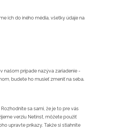
me ich do iného média, všetky údaje na
a v našom prípade nazýva zariadenie -
enom, budete ho musieť zmeniť na seba.
ozhodnite sa sami, že je to pre vás
ijeme verziu Netinst, môžete použiť
o upravte príkazy. Takže si stiahnite