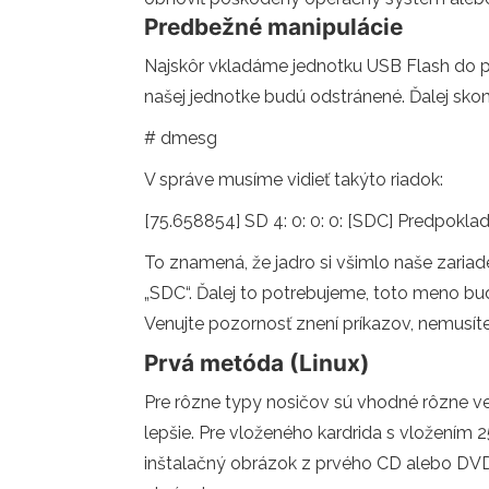
Predbežné manipulácie
Najskôr vkladáme jednotku USB Flash do po
našej jednotke budú odstránené. Ďalej skon
# dmesg
V správe musíme vidieť takýto riadok:
[75.658854] SD 4: 0: 0: 0: [SDC] Predpokla
To znamená, že jadro si všimlo naše zariad
„SDC“. Ďalej to potrebujeme, toto meno bu
Venujte pozornosť znení príkazov, nemusít
Prvá metóda (Linux)
Pre rôzne typy nosičov sú vhodné rôzne ve
lepšie. Pre vloženého kardrida s vložením 
inštalačný obrázok z prvého CD alebo DVD o