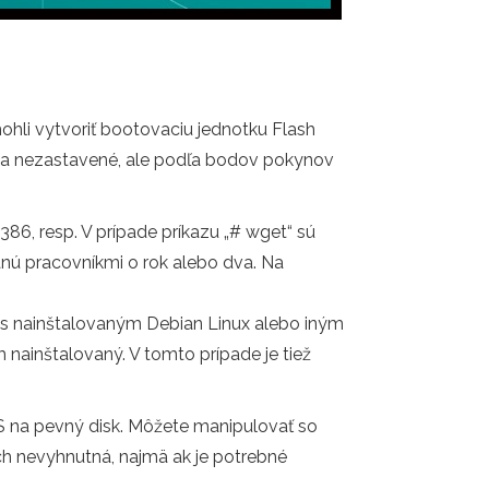
hli vytvoriť bootovaciu jednotku Flash
é a nezastavené, ale podľa bodov pokynov
386, resp. V prípade príkazu „# wget“ sú
tanú pracovníkmi o rok alebo dva. Na
č s nainštalovaným Debian Linux alebo iným
nainštalovaný. V tomto prípade je tiež
 na pevný disk. Môžete manipulovať so
ách nevyhnutná, najmä ak je potrebné