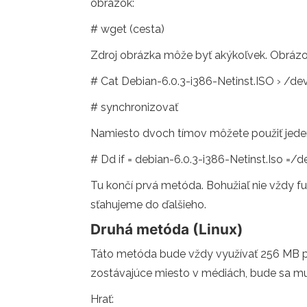
obrázok:
# wget (cesta)
Zdroj obrázka môže byť akýkoľvek. Obrázo
# Cat Debian-6.0.3-i386-Netinst.ISO › /de
# synchronizovať
Namiesto dvoch tímov môžete použiť jede
# Dd if = debian-6.0.3-i386-Netinst.Iso =/
Tu končí prvá metóda. Bohužiaľ nie vždy fu
sťahujeme do ďalšieho.
Druhá metóda (Linux)
Táto metóda bude vždy využívať 256 MB pr
zostávajúce miesto v médiách, bude sa mus
Hrať: