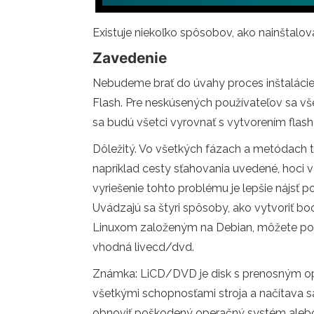
Existuje niekoľko spôsobov, ako nainštalov
Zavedenie
Nebudeme brať do úvahy proces inštalácie 
Flash. Pre neskúsených používateľov sa v
sa budú všetci vyrovnať s vytvorením flash
Dôležitý. Vo všetkých fázach a metódach tv
napríklad cesty sťahovania uvedené, hoci v 
vyriešenie tohto problému je lepšie nájsť
Uvádzajú sa štyri spôsoby, ako vytvoriť b
Linuxom založeným na Debian, môžete použi
vhodná livecd/dvd.
Známka: LiCD/DVD je disk s prenosným op
všetkými schopnosťami stroja a načítava sa
obnoviť poškodený operačný systém alebo 