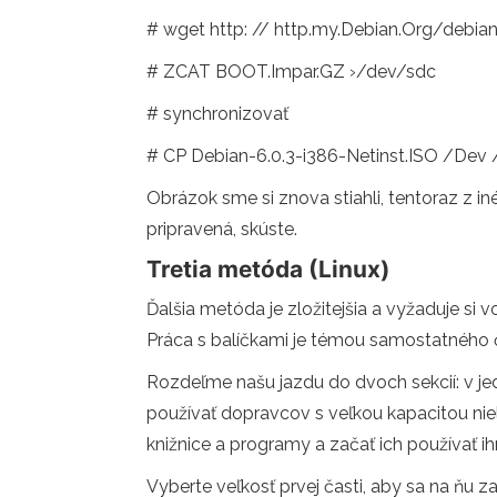
# wget http: // http.my.Debian.Org/debi
# ZCAT BOOT.Impar.GZ ›/dev/sdc
# synchronizovať
# CP Debian-6.0.3-i386-Netinst.ISO /Dev
Obrázok sme si znova stiahli, tentoraz z in
pripravená, skúste.
Tretia metóda (Linux)
Ďalšia metóda je zložitejšia a vyžaduje s
Práca s balíčkami je témou samostatného čl
Rozdeľme našu jazdu do dvoch sekcií: v 
používať dopravcov s veľkou kapacitou niel
knižnice a programy a začať ich používať ihn
Vyberte veľkosť prvej časti, aby sa na ňu 