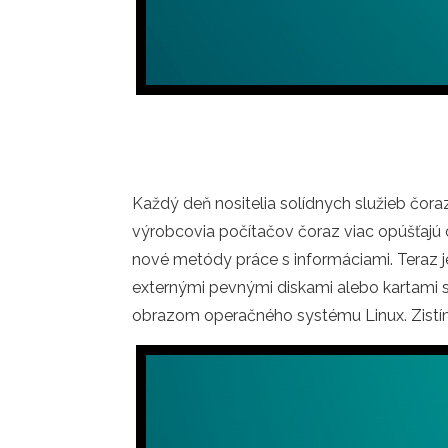
Každý deň nositelia solídnych služieb čora
výrobcovia počítačov čoraz viac opúšťajú 
nové metódy práce s informáciami. Teraz j
externými pevnými diskami alebo kartami s
obrazom operačného systému Linux. Zistíme