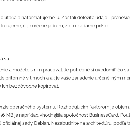
čítača a naformátujeme ju. Zostali dôležité údaje - prenesie
trolujeme, či je určené jadrom, za to zadáme príkaz:
dá sa
enie a môžete s ním pracovať. Je potrebné si uvedomiť, čo s
de prítomné v tímoch a ak je vaše zariadenie určené iným m
e ich bezdôvodne kopírovať.
rzie operačného systému. Rozhodujúcim faktorom je objem. R
256 MB je napríklad vhodnejšia spoločnosť BusinessCard. Použ
ficiálnej sady Debian. Nezabudnite na architektúru, podľa toh