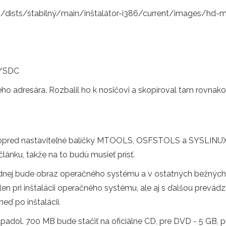
an/dists/stabilný/main/inštalátor-i386/current/images/hd-
 /SDC
ého adresára. Rozbalil ho k nosičovi a skopíroval tam rovnako
i vopred nastaviteľné balíčky MTOOLS, OSFSTOLS a SYSLINUX. A
ánku, takže na to budú musieť prísť.
jednej bude obraz operačného systému a v ostatných bežnýc
en pri inštalácii operačného systému, ale aj s ďalšou prevádz
eď po inštalácii.
zapadol. 700 MB bude stačiť na oficiálne CD, pre DVD - 5 GB, 