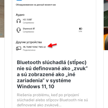
Bluetooth slúchadlá (stĺpec)
nie sú definované ako „zvuk“
a sú zobrazené ako „iné
zariadenia“ v systéme
Windows 11, 10
Riešenia problému, keď po pripojení
slúchadiel alebo stĺpcov Bluetooth nie sú
definované ako zvukové...