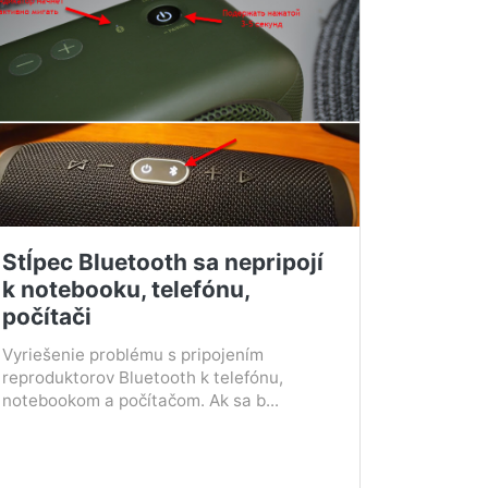
Stĺpec Bluetooth sa nepripojí
k notebooku, telefónu,
počítači
Vyriešenie problému s pripojením
reproduktorov Bluetooth k telefónu,
notebookom a počítačom. Ak sa b...