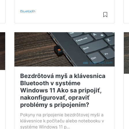
Bluetooth
Bezdrôtová myš a klávesnica
Bluetooth v systéme
Windows 11 Ako sa pripojiť,
nakonfigurovať, opraviť
problémy s pripojením?
Pokyny na pripojenie bezdrôtovej myši a
klávesnice k počítaču alebo notebooku v
systéme Windows 11 p...