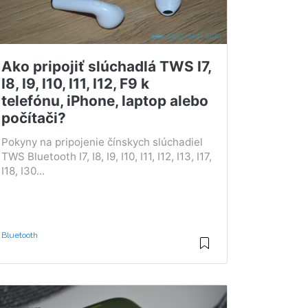
Ako pripojiť slúchadlá TWS I7,
I8, I9, I10, I11, I12, F9 k
telefónu, iPhone, laptop alebo
počítači?
Pokyny na pripojenie čínskych slúchadiel
TWS Bluetooth I7, I8, I9, I10, I11, I12, I13, I17,
I18, I30...
Bluetooth